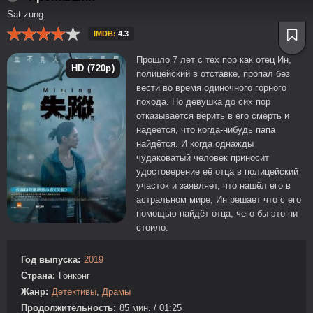
Sat zung
IMDB:
4.3
Прошло 7 лет с тех пор как отец Ин,
HD (720p)
полицейский в отставке, пропал без
вести во время одиночного горного
похода. Но девушка до сих пор
отказывается верить в его смерть и
надеется, что когда-нибудь папа
найдётся. И когда однажды
чудаковатый человек приносит
удостоверение её отца в полицейский
участок и заявляет, что нашёл его в
астральном мире, Ин решает что с его
помощью найдёт отца, чего бы это ни
стоило.
Год выпуска:
2019
Страна:
Гонконг
Жанр:
Детективы
,
Драмы
Продолжительность:
85 мин. / 01:25