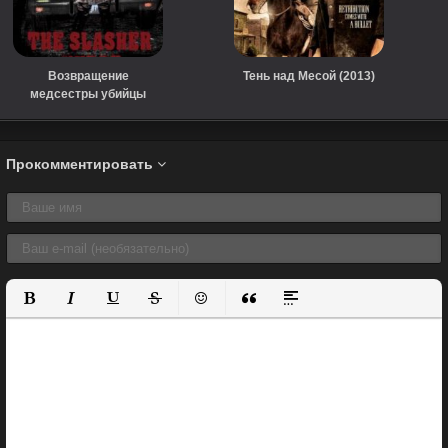
Возвращение
Тень над Месой (2013)
медсестры убийцы
(2019)
Прокомментировать
Полужирный
Курсив
Подчеркнутый
Зачеркнутый
Вставить смайлик
Вставка цитаты
Вставка спойлера