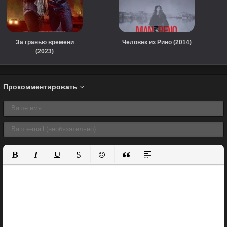
За гранью времени
Человек из Рино (2014)
(2023)
Прокомментировать
Полужирный
Курсив
Подчеркнутый
Зачеркнутый
Вставить смайлик
Вставка цитаты
Вставка спойлера