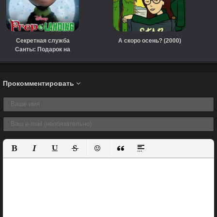
Секретная служба
А скоро осень? (2000)
Санты: Подарок на
Рождество (2010)
Прокомментировать
Полужирный
Курсив
Подчеркнутый
Зачеркнутый
Вставить смайлик
Вставка цитаты
Вставка спойлера