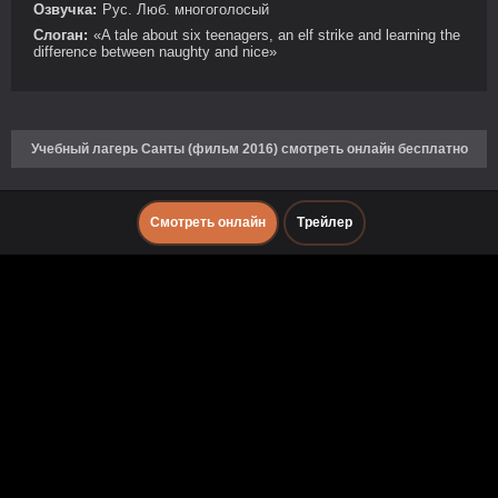
Озвучка:
Рус. Люб. многоголосый
Слоган:
«A tale about six teenagers, an elf strike and learning the
difference between naughty and nice»
Учебный лагерь Санты (фильм 2016) смотреть онлайн бесплатно
Смотреть онлайн
Трейлер