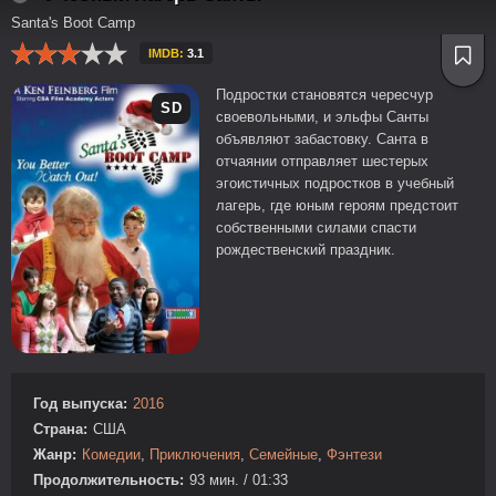
Santa's Boot Camp
IMDB:
3.1
Подростки становятся чересчур
SD
своевольными, и эльфы Санты
объявляют забастовку. Санта в
отчаянии отправляет шестерых
эгоистичных подростков в учебный
лагерь, где юным героям предстоит
собственными силами спасти
рождественский праздник.
Год выпуска:
2016
Страна:
США
Жанр:
Комедии
,
Приключения
,
Семейные
,
Фэнтези
Продолжительность:
93 мин. / 01:33