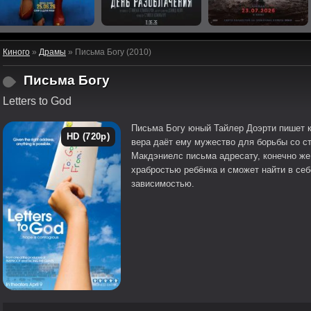
Киного
»
Драмы
» Письма Богу (2010)
Письма Богу
Letters to God
Письма Богу юный Тайлер Доэрти пишет к
HD (720p)
вера даёт ему мужество для борьбы со 
Макдэниелс письма адресату, конечно же,
храбростью ребёнка и сможет найти в се
зависимостью.