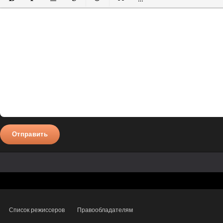
Полужирный
Курсив
Подчеркнутый
Зачеркнутый
Вставить смайлик
Вставка цитаты
Вставка спойлера
Отправить
Список режиссеров
Правообладателям