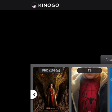
Гла
FHD (1080p)
TS