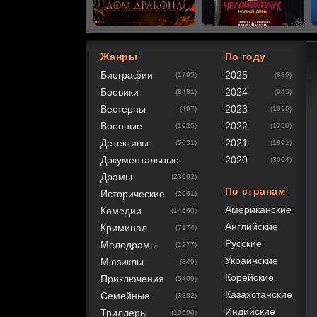
Жанры
По году
Биографии
2025
(1795)
(836)
60
1
2
3
4
5
Боевики
2024
(8481)
(945)
Вестерны
2023
(497)
(1096)
Военные
2022
(1925)
(1756)
Детективы
2021
(5031)
(1891)
Документальные
2020
(3004)
Драмы
(23092)
По странам
Исторические
(2061)
Американские
Комедии
(14660)
Английские
Криминал
(7174)
Русские
Мелодрамы
(1277)
Украинские
Мюзиклы
(849)
Корейские
Приключения
(5409)
Казахстанские
Семейные
(3882)
Индийские
Триллеры
(10590)