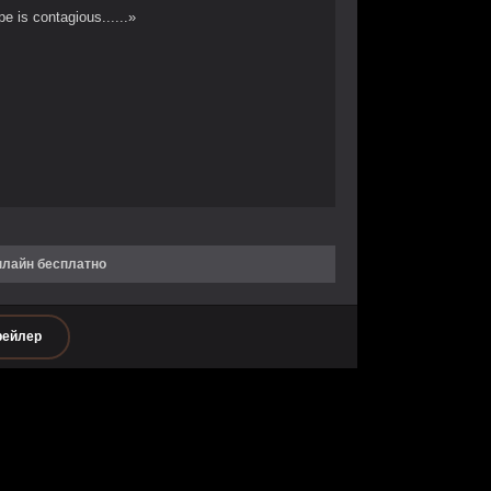
e is contagious......»
нлайн бесплатно
рейлер