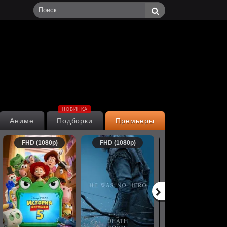
НОВИНКА
Аниме
Подборки
Премьеры
FHD (1080p)
FHD (1080p)
FHD (1080p)