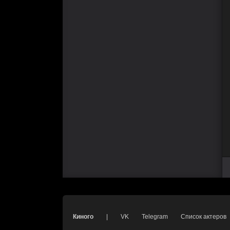
Киного
|
VK
Telegram
Список актеров