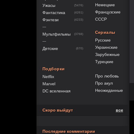
Немецкие
Ужасы
(5476)
Французские
Фантастика
(4261)
СССР
Фэнтези
(4233)
—
Сериалы
Мультфильмы
(3768)
Русские
—
Украинские
Детские
(670)
Зарубежные
Турецкие
Подборки
Про любовь
Netflix
Про акул
Marvel
Неожиданные
DC вселенная
Скоро выйдут
все
Последние комментарии