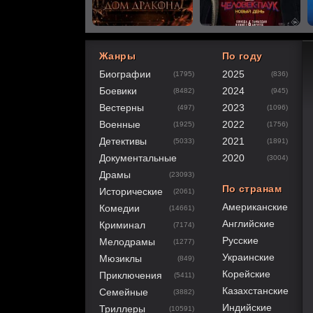
Жанры
По году
Биографии
2025
(1795)
(836)
40
1
2
3
4
5
Боевики
2024
(8482)
(945)
Вестерны
2023
(497)
(1096)
Военные
2022
(1925)
(1756)
Детективы
2021
(5033)
(1891)
Документальные
2020
(3004)
Драмы
(23093)
По странам
Исторические
(2061)
Американские
Комедии
(14661)
Английские
Криминал
(7174)
Русские
Мелодрамы
(1277)
Украинские
Мюзиклы
(849)
Корейские
Приключения
(5411)
Казахстанские
Семейные
(3882)
Индийские
Триллеры
(10591)