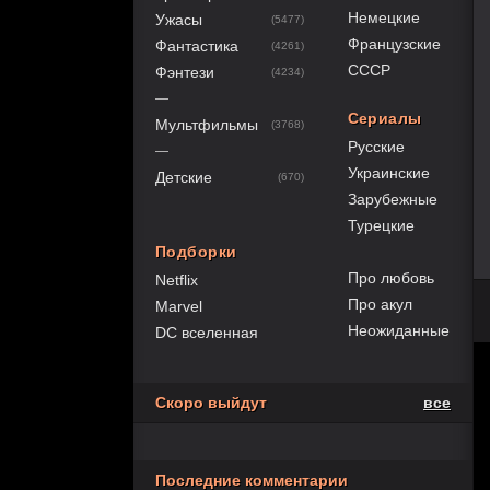
Немецкие
Ужасы
(5477)
Французские
Фантастика
(4261)
СССР
Фэнтези
(4234)
—
Сериалы
Мультфильмы
(3768)
Русские
—
Украинские
Детские
(670)
Зарубежные
Турецкие
Подборки
Про любовь
Netflix
Про акул
Marvel
Неожиданные
DC вселенная
Скоро выйдут
все
Последние комментарии