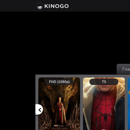
Гла
FHD (1080p)
TS