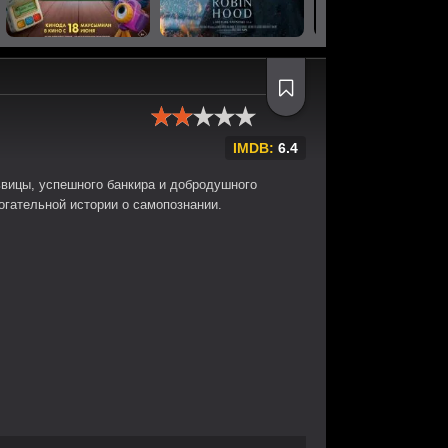
IMDB:
6.4
ьвицы, успешного банкира и добродушного
огательной истории о самопознании.