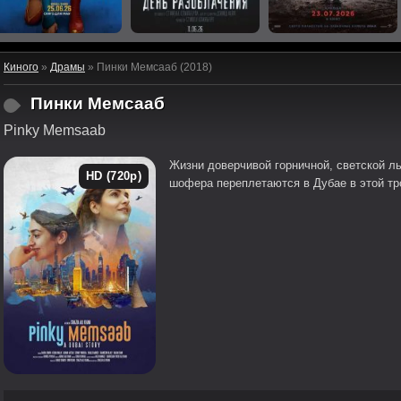
Киного
»
Драмы
» Пинки Мемсааб (2018)
Пинки Мемсааб
Pinky Memsaab
Жизни доверчивой горничной, светской л
HD (720p)
шофера переплетаются в Дубае в этой тр