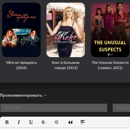
Уйти не прощаясь
Кекс в большом
The Unusual Suspects
(2020)
городе (2013)
(сериал, 2021)
Прокомментировать
Полужирный
Курсив
Подчеркнутый
Зачеркнутый
Вставить смайлик
Вставка цитаты
Вставка спойлера