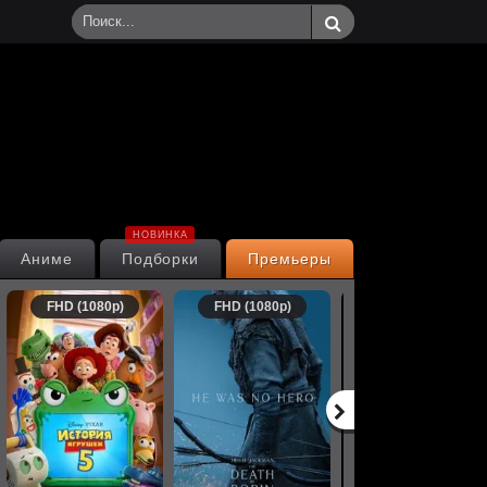
НОВИНКА
Аниме
Подборки
Премьеры
FHD (1080p)
FHD (1080p)
FHD (1080p)