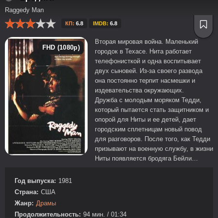
Raggedy Man
КП:
6.8
IMDB:
6.8
Вторая мировая война. Маленький
FHD (1080p)
городок в Техасе. Нита работает
телефонисткой и одна воспитывает
двух сыновей. Из-за своего развода
она постоянно терпит насмешки и
издевательства окружающих.
Дружба с молодым моряком Тедди,
который пытается стать защитником и
опорой для Ниты и ее детей, дает
городским сплетницам новый повод
для разговоров. После того, как Тедди
призывают на военную службу, в жизни
Ниты появляется бродяга Бейли…
Год выпуска:
1981
Страна:
США
Жанр:
Драмы
Продолжительность:
94 мин. / 01:34