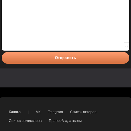
0
Отправить
Киного
|
VK
Telegram
Список актеров
Список режиссеров
Правообладателям