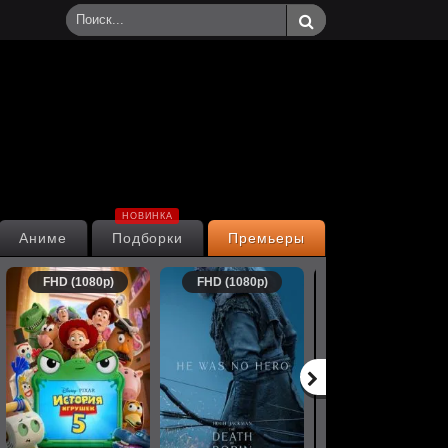
НОВИНКА
Аниме
Подборки
Премьеры
FHD (1080p)
FHD (1080p)
FHD (1080p)