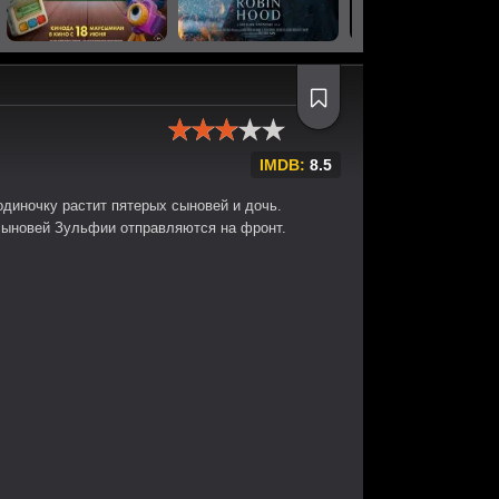
IMDB:
8.5
диночку растит пятерых сыновей и дочь.
сыновей Зульфии отправляются на фронт.