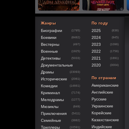
Жанры
По году
Биографии
2025
(1795)
(836)
60
1
2
3
4
5
Боевики
2024
(8482)
(945)
Вестерны
2023
(497)
(1096)
Военные
2022
(1925)
(1756)
Детективы
2021
(5033)
(1891)
Документальные
2020
(3004)
Драмы
(23093)
По странам
Исторические
(2061)
Американские
Комедии
(14661)
Английские
Криминал
(7174)
Русские
Мелодрамы
(1277)
Украинские
Мюзиклы
(849)
Корейские
Приключения
(5411)
Казахстанские
Семейные
(3882)
Индийские
Триллеры
(10591)