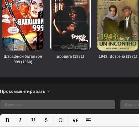
Штрафной батальон
Бродяга (1981)
1943: Встреча (1971)
999 (1960)
Прокомментировать
Полужирный
Курсив
Подчеркнутый
Зачеркнутый
Вставить смайлик
Вставка цитаты
Вставка спойлера