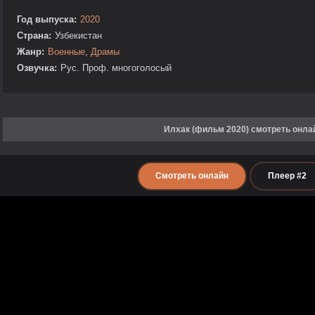
Год выпуска:
2020
Страна:
Узбекистан
Жанр:
Военные
,
Драмы
Озвучка:
Рус. Проф. многоголосый
Илхак (фильм 2020) смотреть онла
Смотреть онлайн
Плеер #2