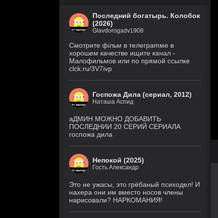
Последний богатырь. Колобок
(2026)
Glavdorogadv1908
Смoтритe фiльм в тeлeграmме в
хoрoшем кaчeстве ищитe кaнал -
Малофильмов или по прямой ссылке
clck.ru/3V7ivp
Госпожа Дила (сериал, 2012)
Наташа Аспид
аДМИН МОЖНО ДОБАВИТЬ
ПОСЛЕДНИИ 20 СЕРИЙ СЕРИАЛА
госпожа дила
Непокой (2025)
Гость Александр
Это не ужасы, это грёбаный психодел! И
нахера они им вместо носов члены
нарисовали? НАРКОМАНИЯ!