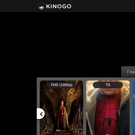
Гла
FHD (1080p)
TS