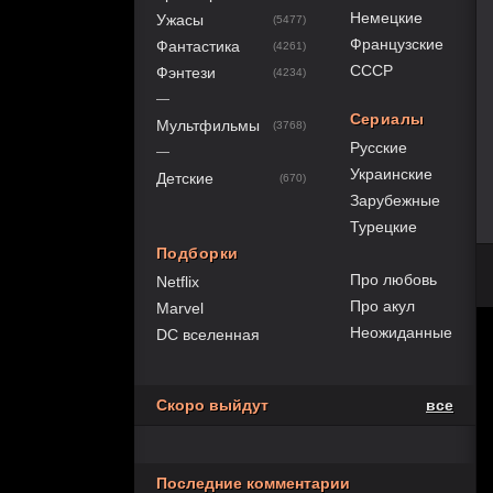
Немецкие
Ужасы
(5477)
Французские
Фантастика
(4261)
СССР
Фэнтези
(4234)
—
Сериалы
Мультфильмы
(3768)
Русские
—
Украинские
Детские
(670)
Зарубежные
Турецкие
Подборки
Про любовь
Netflix
Про акул
Marvel
Неожиданные
DC вселенная
Скоро выйдут
все
Последние комментарии