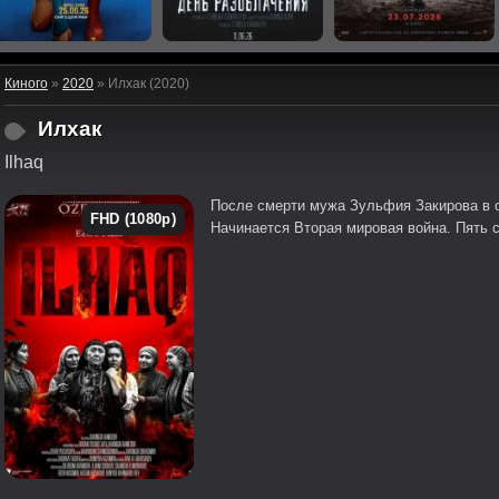
Киного
»
2020
» Илхак (2020)
Илхак
Ilhaq
После смерти мужа Зульфия Закирова в о
FHD (1080p)
Начинается Вторая мировая война. Пять 