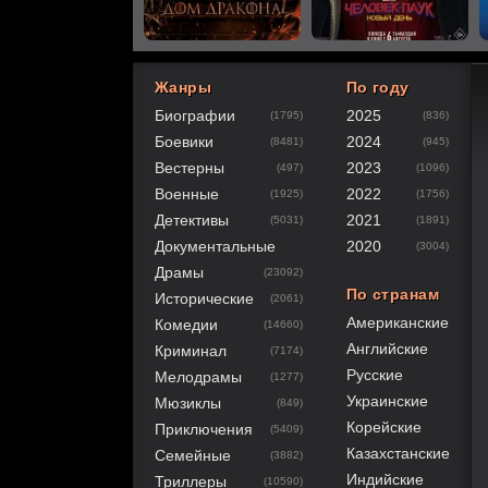
Жанры
По году
Биографии
2025
(1795)
(836)
80
1
2
3
4
5
Боевики
2024
(8481)
(945)
Вестерны
2023
(497)
(1096)
Военные
2022
(1925)
(1756)
Детективы
2021
(5031)
(1891)
Документальные
2020
(3004)
Драмы
(23092)
По странам
Исторические
(2061)
Американские
Комедии
(14660)
Английские
Криминал
(7174)
Русские
Мелодрамы
(1277)
Украинские
Мюзиклы
(849)
Корейские
Приключения
(5409)
Казахстанские
Семейные
(3882)
Индийские
Триллеры
(10590)