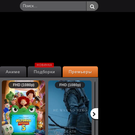
НОВИНКА
Аниме
Подборки
Премьеры
FHD (1080p)
FHD (1080p)
FHD (1080p)