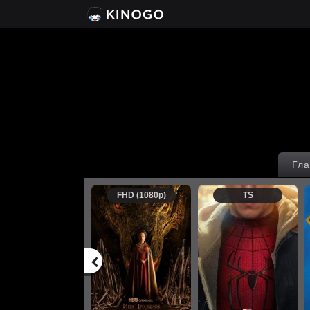
Гла
FHD (1080p)
TS