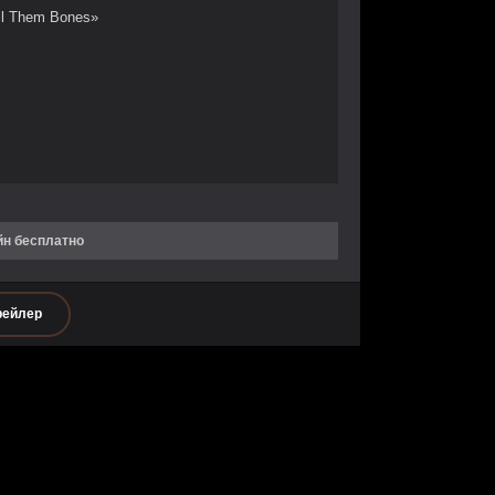
ll Them Bones»
йн бесплатно
рейлер