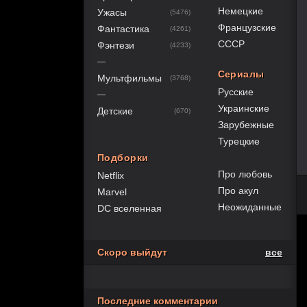
Немецкие
Ужасы
(5476)
Французские
Фантастика
(4261)
СССР
Фэнтези
(4233)
—
Сериалы
Мультфильмы
(3768)
Русские
—
Украинские
Детские
(670)
Зарубежные
Турецкие
Подборки
Про любовь
Netflix
Про акул
Marvel
Неожиданные
DC вселенная
Скоро выйдут
все
Последние комментарии