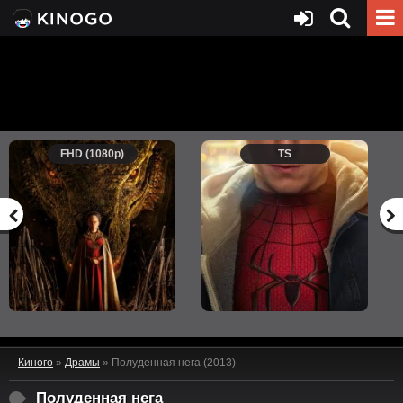
FHD (1080p)
TS
Киного
»
Драмы
» Полуденная нега (2013)
Полуденная нега