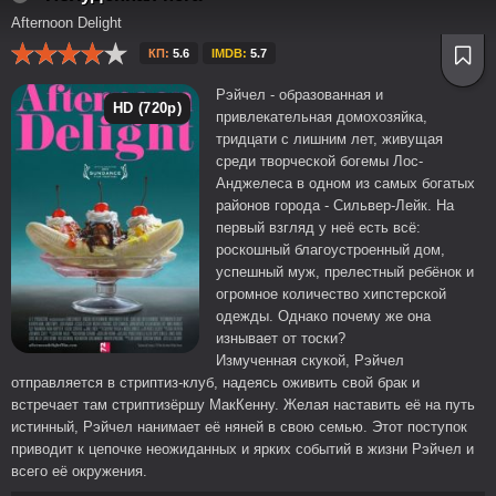
Afternoon Delight
КП:
5.6
IMDB:
5.7
Рэйчел - образованная и
HD (720p)
привлекательная домохозяйка,
тридцати с лишним лет, живущая
среди творческой богемы Лос-
Анджелеса в одном из самых богатых
районов города - Сильвер-Лейк. На
первый взгляд у неё есть всё:
роскошный благоустроенный дом,
успешный муж, прелестный ребёнок и
огромное количество хипстерской
одежды. Однако почему же она
изнывает от тоски?
Измученная скукой, Рэйчел
отправляется в стриптиз-клуб, надеясь оживить свой брак и
встречает там стриптизёршу МакКенну. Желая наставить её на путь
истинный, Рэйчел нанимает её няней в свою семью. Этот поступок
приводит к цепочке неожиданных и ярких событий в жизни Рэйчел и
всего её окружения.