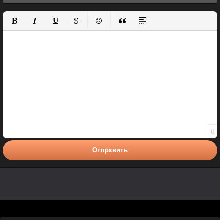
Полужирный
Курсив
Подчеркнутый
Зачеркнутый
Вставить смайлик
Вставка цитаты
Вставка спойлера
0
Отправить