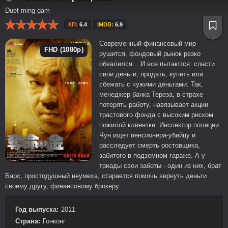
Duet ming gam
КП:
6.4
IMDB:
6.9
Современный финансовый мир
FHD (1080p)
рушится, фондовый рынок резко
обвалился... И все пытаются: спасти
свои деньги, продать, купить или
сбежать с чужими деньгами. Так,
менеджер банка Тереза, в страхе
потерять работу, навязывает акции
трастового фонда с высоким риском
пожилой клиентке. Инспектор полиции
Чун ищет пенсионера-убийцу и
расследует смерть ростовщика,
забитого в подземном гараже. А у
триады свои заботы - один из них, брат
Барс, простодушный неумеха, старается помочь вернуть деньги
своему другу, финансовому брокеру...
Год выпуска:
2011
Страна:
Гонконг