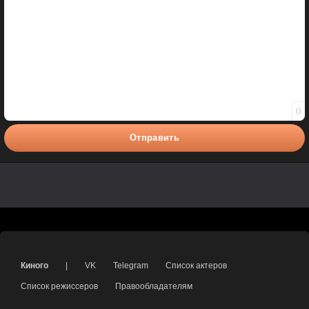
0
Отправить
Киного
|
VK
Telegram
Список актеров
Список режиссеров
Правообладателям