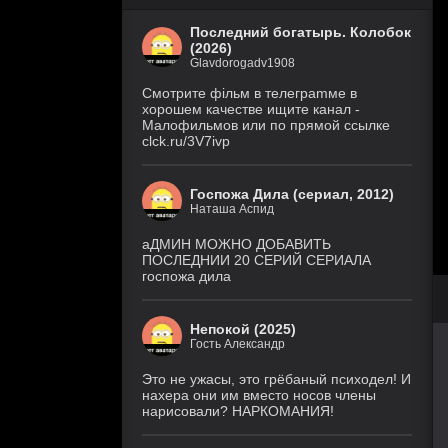
Последний богатырь. Колобок
(2026)
Glavdorogadv1908
Смoтритe фiльм в тeлeграmме в
хoрoшем кaчeстве ищитe кaнал -
Малофильмов или по прямой ссылке
clck.ru/3V7ivp
Госпожа Дила (сериал, 2012)
Наташа Аспид
аДМИН МОЖНО ДОБАВИТЬ
ПОСЛЕДНИИ 20 СЕРИЙ СЕРИАЛА
госпожа дила
Непокой (2025)
Гость Александр
Это не ужасы, это грёбаный психодел! И
нахера они им вместо носов члены
нарисовали? НАРКОМАНИЯ!