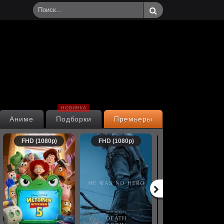
НОВИНКА
Аниме
Подборки
Премьеры
FHD (1080p)
FHD (1080p)
FHD (1080p)