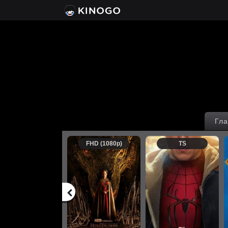
Гла
FHD (1080p)
TS