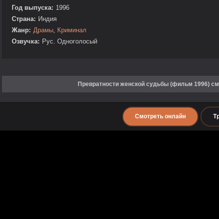
Год выпуска:
1996
Страна:
Индия
Жанр:
Драмы
,
Криминал
Озвучка:
Рус. Одноголосый
Превратности женской судьбы (фильм 1996) см
Смотреть онлайн
Т