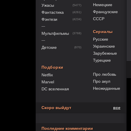
Немецкие
Ужасы
(5477)
Французские
Фантастика
(4261)
СССР
Фэнтези
(4234)
—
Сериалы
Мультфильмы
(3768)
Русские
—
Украинские
Детские
(670)
Зарубежные
Турецкие
Подборки
Про любовь
Netflix
Про акул
Marvel
Неожиданные
DC вселенная
Скоро выйдут
все
Последние комментарии