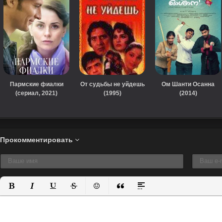
Пармские фиалки
От судьбы не уйдешь
Ом Шанти Осанна
(сериал, 2021)
(1995)
(2014)
Прокомментировать
Полужирный
Курсив
Подчеркнутый
Зачеркнутый
Вставить смайлик
Вставка цитаты
Вставка спойлера