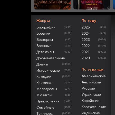
Жанры
По году
Биографии
2025
(1795)
(836)
80
1
2
3
4
5
Боевики
2024
(8482)
(945)
Вестерны
2023
(497)
(1096)
Военные
2022
(1925)
(1756)
Детективы
2021
(5033)
(1891)
Документальные
2020
(3004)
Драмы
(23093)
По странам
Исторические
(2061)
Американские
Комедии
(14661)
Английские
Криминал
(7174)
Русские
Мелодрамы
(1277)
Украинские
Мюзиклы
(849)
Корейские
Приключения
(5411)
Казахстанские
Семейные
(3882)
Индийские
Триллеры
(10591)