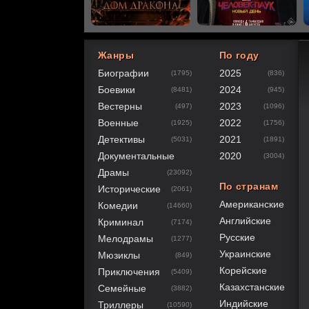
Жанры
По году
Биографии
2025
(1795)
(836)
40
1
2
3
4
5
Боевики
2024
(8481)
(945)
Вестерны
2023
(497)
(1096)
Военные
2022
(1925)
(1756)
Детективы
2021
(5031)
(1891)
Документальные
2020
(3004)
Драмы
(23092)
По странам
Исторические
(2061)
Американские
Комедии
(14660)
Английские
Криминал
(7174)
Русские
Мелодрамы
(1277)
Украинские
Мюзиклы
(849)
Корейские
Приключения
(5409)
Казахстанские
Семейные
(3882)
Индийские
Триллеры
(10590)