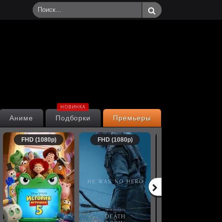
НОВИНКА
Аниме
Подборки
Премьеры
FHD (1080p)
FHD (1080p)
FHD (1080p)