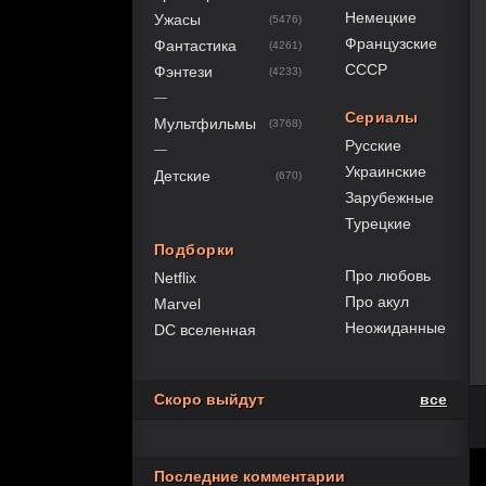
Немецкие
Ужасы
(5476)
Французские
Фантастика
(4261)
СССР
Фэнтези
(4233)
—
Сериалы
Мультфильмы
(3768)
Русские
—
Украинские
Детские
(670)
Зарубежные
Турецкие
Подборки
Про любовь
Netflix
Про акул
Marvel
Неожиданные
DC вселенная
Скоро выйдут
все
Последние комментарии