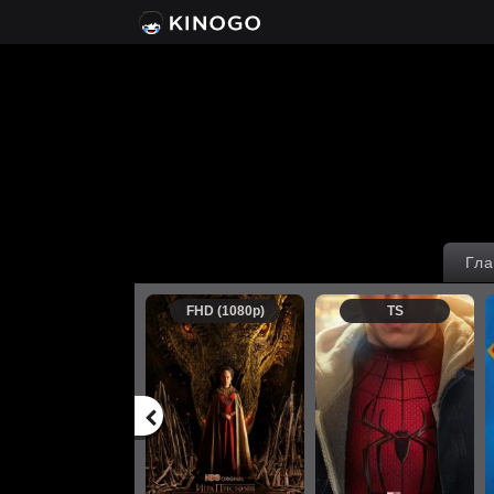
Гла
FHD (1080p)
TS