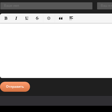
Полужирный
Курсив
Подчеркнутый
Зачеркнутый
Вставить смайлик
Вставка цитаты
Вставка спойлера
Отправить