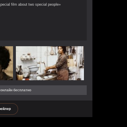
pecial film about two special people»
 онлайн бесплатно
рейлер