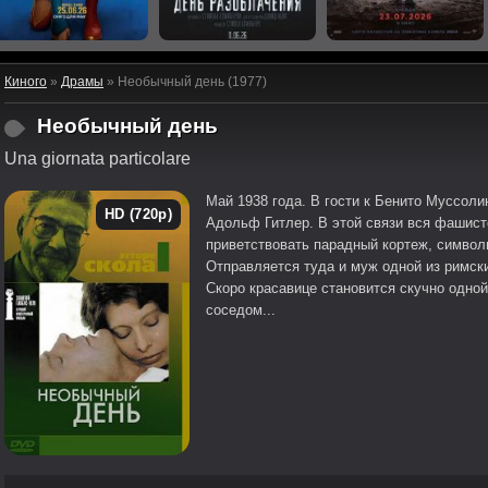
Киного
»
Драмы
» Необычный день (1977)
Необычный день
Una giornata particolare
Май 1938 года. В гости к Бенито Муссол
HD (720p)
Адольф Гитлер. В этой связи вся фашист
приветствовать парадный кортеж, симво
Отправляется туда и муж одной из римск
Скоро красавице становится скучно одно
соседом...