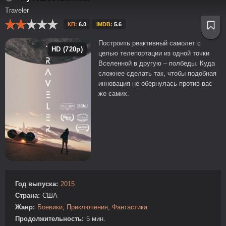
Traveler
КП:
6.0
IMDB:
5.6
Построить реактивный самолет с
HD (720p)
целью телепортации из одной точки
Вселенной в другую – полбеды. Куда
сложнее сделать так, чтобы подобная
инновация не обернулась против вас
же самих.
Год выпуска:
2015
Страна:
США
Жанр:
Боевики
,
Приключения
,
Фантастика
Продолжительность:
5 мин.