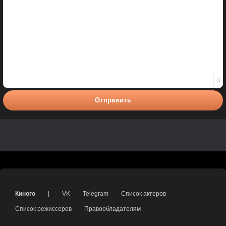
0
Отправить
Киного
|
VK
Telegram
Список актеров
Список режиссеров
Правообладателям