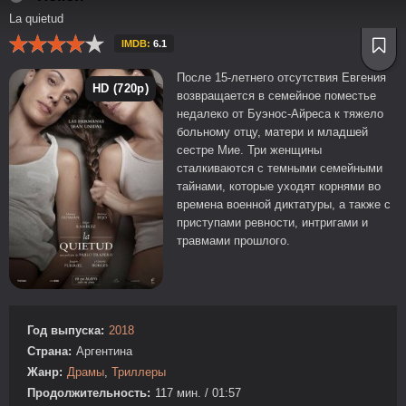
La quietud
IMDB:
6.1
После 15-летнего отсутствия Евгения
HD (720p)
возвращается в семейное поместье
недалеко от Буэнос-Айреса к тяжело
больному отцу, матери и младшей
сестре Мие. Три женщины
сталкиваются с темными семейными
тайнами, которые уходят корнями во
времена военной диктатуры, а также с
приступами ревности, интригами и
травмами прошлого.
Год выпуска:
2018
Страна:
Аргентина
Жанр:
Драмы
,
Триллеры
Продолжительность:
117 мин. / 01:57