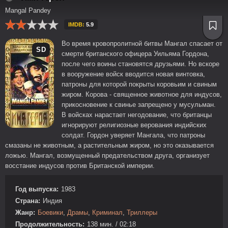
Mangal Pandey
IMDB:
5.9
Во время кровопролитной битвы Мангал спасает от
SD
смерти британского офицера Уильяма Гордона,
после чего воины становятся друзьями. Но вскоре
в вооружение войск вводится новая винтовка,
патроны для которой покрыты коровьим и свиным
жиром. Корова - священное животное для индусов,
прикосновение к свинье запрещено у мусульман.
В войсках нарастает негодование, что британцы
игнорируют религиозные верования индийских
солдат. Гордон уверяет Мангала, что патроны
смазаны не животным, а растительным жиром, но это оказывается
ложью. Мангал, возмущенный предательством друга, организует
восстание индусов против Британской империи.
Год выпуска:
1983
Страна:
Индия
Жанр:
Боевики
,
Драмы
,
Криминал
,
Триллеры
Продолжительность:
138 мин. / 02:18