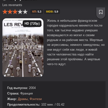
Les revenants
КП:
5.3
IMDB:
5.9
Жизнь в небольшом французском
HD (720p)
городке кардинально меняется после
того, как тысячи недавно умерших
возвращаются из могил к своим
родным и на рабочие места. Мертвые
не агрессивны, немного замедлены, но
они ведут себя как люди, и живой
части человечества надо найти
решение этой проблемы. А мертвые
чего-то ждут.
Год выпуска:
2004
Страна:
Франция
Жанр:
Драмы
,
Фэнтези
Продолжительность:
102 мин. / 01:42