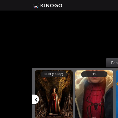
Гла
FHD (1080p)
TS