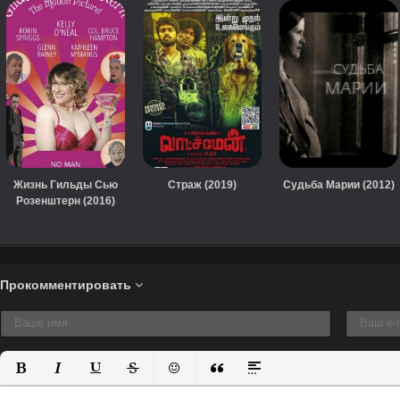
Жизнь Гильды Сью
Страж (2019)
Судьба Марии (2012)
Розенштерн (2016)
Прокомментировать
Полужирный
Курсив
Подчеркнутый
Зачеркнутый
Вставить смайлик
Вставка цитаты
Вставка спойлера