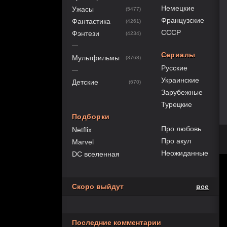
Немецкие
Ужасы
(5477)
Французские
Фантастика
(4261)
СССР
Фэнтези
(4234)
—
Сериалы
Мультфильмы
(3768)
Русские
—
Украинские
Детские
(670)
Зарубежные
Турецкие
Подборки
Про любовь
Netflix
Про акул
Marvel
Неожиданные
DC вселенная
Скоро выйдут
все
Последние комментарии