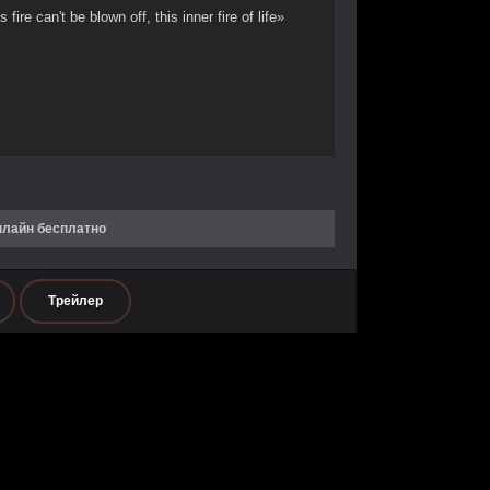
s fire can't be blown off, this inner fire of life»
нлайн бесплатно
Трейлер