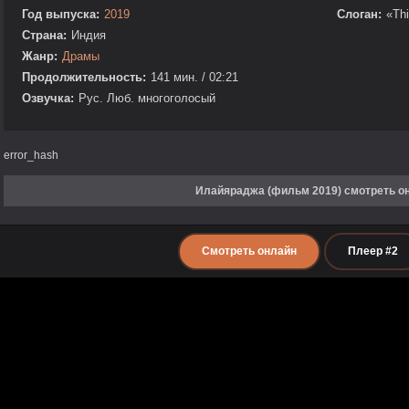
Год выпуска:
2019
Слоган:
«Thi
Страна:
Индия
Жанр:
Драмы
Продолжительность:
141 мин. / 02:21
Озвучка:
Рус. Люб. многоголосый
error_hash
Илайяраджа (фильм 2019) смотреть о
Смотреть онлайн
Плеер #2