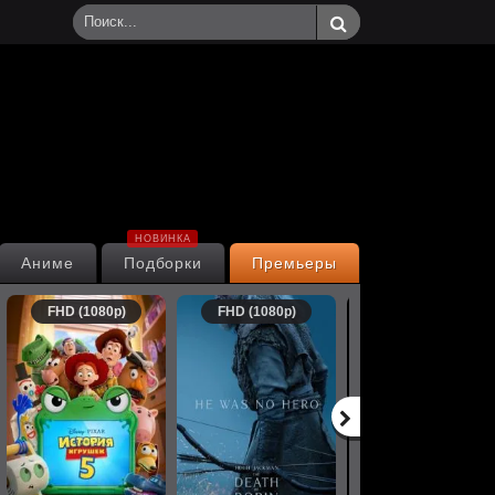
НОВИНКА
Аниме
Подборки
Премьеры
FHD (1080p)
FHD (1080p)
FHD (1080p)