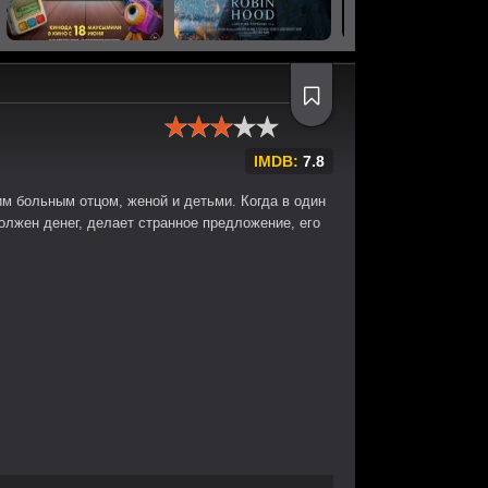
IMDB:
7.8
м больным отцом, женой и детьми. Когда в один
олжен денег, делает странное предложение, его