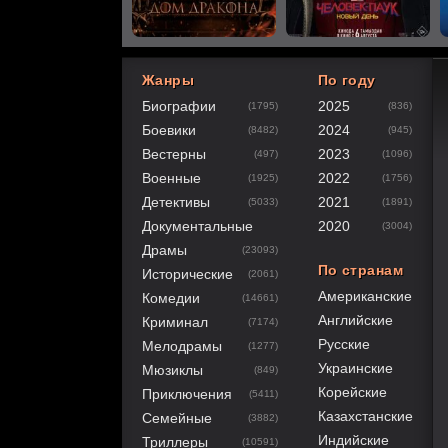
Жанры
По году
Биографии
2025
(1795)
(836)
60
1
2
3
4
5
Боевики
2024
(8482)
(945)
Вестерны
2023
(497)
(1096)
Военные
2022
(1925)
(1756)
Детективы
2021
(5033)
(1891)
Документальные
2020
(3004)
Драмы
(23093)
По странам
Исторические
(2061)
Американские
Комедии
(14661)
Английские
Криминал
(7174)
Русские
Мелодрамы
(1277)
Украинские
Мюзиклы
(849)
Корейские
Приключения
(5411)
Казахстанские
Семейные
(3882)
Индийские
Триллеры
(10591)