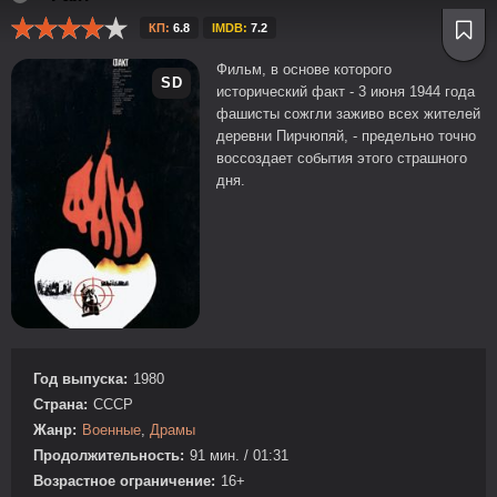
КП:
6.8
IMDB:
7.2
Фильм, в основе которого
SD
исторический факт - 3 июня 1944 года
фашисты сожгли заживо всех жителей
деревни Пирчюпяй, - предельно точно
воссоздает события этого страшного
дня.
Год выпуска:
1980
Страна:
СССР
Жанр:
Военные
,
Драмы
Продолжительность:
91 мин. / 01:31
Возрастное ограничение:
16+