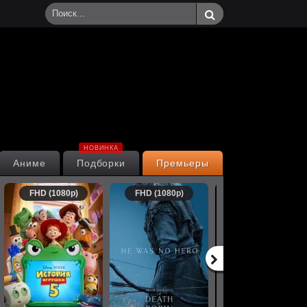
НОВИНКА
Аниме
Подборки
Премьеры
FHD (1080p)
FHD (1080p)
FHD (1080p)