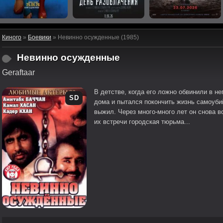
Киного
»
Боевики
» Невинно осужденные (1985)
Невинно осужденные
Geraftaar
В детстве, когда его ложно обвинили в н
SD
дома и пытался покончить жизнь самоуби
выжил. Через много-много лет он снова 
их встречи городская тюрьма...