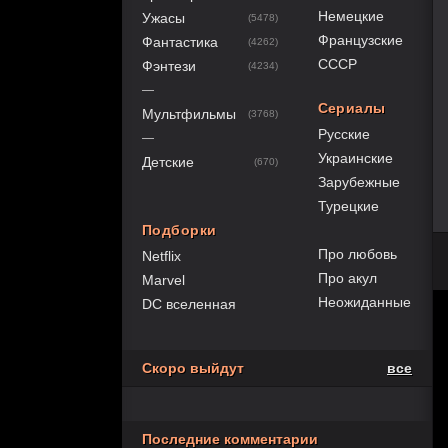
Немецкие
Ужасы
(5478)
Французские
Фантастика
(4262)
СССР
Фэнтези
(4234)
—
Сериалы
Мультфильмы
(3768)
Русские
—
Украинские
Детские
(670)
Зарубежные
Турецкие
Подборки
Про любовь
Netflix
Про акул
Marvel
Неожиданные
DC вселенная
Скоро выйдут
все
Последние комментарии