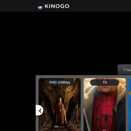
Гла
FHD (1080p)
TS