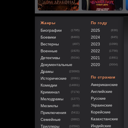
Жанры
По году
Биографии
2025
(1795)
(836)
80
1
2
3
4
5
Боевики
2024
(8483)
(945)
Вестерны
2023
(497)
(1096)
Военные
2022
(1925)
(1756)
Детективы
2021
(5034)
(1891)
Документальные
2020
(3004)
Драмы
(23093)
По странам
Исторические
(2061)
Американские
Комедии
(14661)
Английские
Криминал
(7174)
Русские
Мелодрамы
(1277)
Украинские
Мюзиклы
(849)
Корейские
Приключения
(5411)
Казахстанские
Семейные
(3882)
Индийские
Триллеры
(10592)