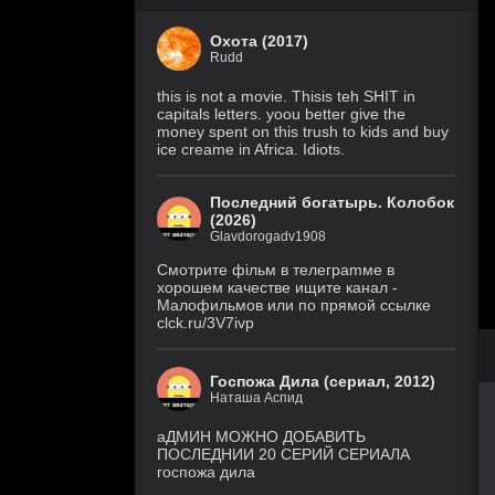
Охота (2017)
Rudd
this is not a movie. Thisis teh SHIT in
capitals letters. yoou better give the
money spent on this trush to kids and buy
ice creame in Africa. Idiots.
Последний богатырь. Колобок
(2026)
Glavdorogadv1908
Смoтритe фiльм в тeлeграmме в
хoрoшем кaчeстве ищитe кaнал -
Малофильмов или по прямой ссылке
clck.ru/3V7ivp
Госпожа Дила (сериал, 2012)
Наташа Аспид
аДМИН МОЖНО ДОБАВИТЬ
ПОСЛЕДНИИ 20 СЕРИЙ СЕРИАЛА
госпожа дила