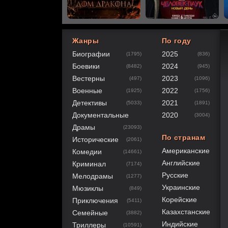
Жанры
По году
Биографии
2025
(1795)
(836)
100
1
2
3
4
5
Боевики
2024
(8482)
(945)
Вестерны
2023
(497)
(1096)
Военные
2022
(1925)
(1756)
Детективы
2021
(5033)
(1891)
Документальные
2020
(3004)
Драмы
(23093)
По странам
Исторические
(2061)
Американские
Комедии
(14661)
Английские
Криминал
(7174)
Русские
Мелодрамы
(1277)
Украинские
Мюзиклы
(849)
Корейские
Приключения
(5411)
Казахстанские
Семейные
(3882)
Индийские
Триллеры
(10591)