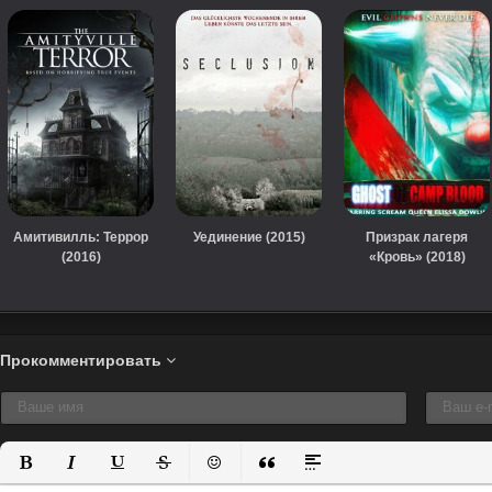
Амитивилль: Террор
Уединение (2015)
Призрак лагеря
(2016)
«Кровь» (2018)
Прокомментировать
Полужирный
Курсив
Подчеркнутый
Зачеркнутый
Вставить смайлик
Вставка цитаты
Вставка спойлера