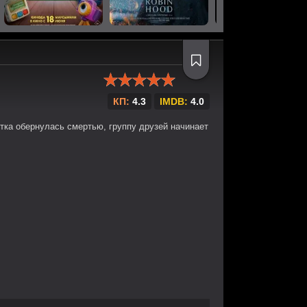
КП:
4.3
IMDB:
4.0
утка обернулась смертью, группу друзей начинает