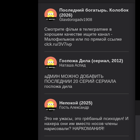
Последний богатырь. Колобок
(2026)
Glavdorogadv1908
Смoтритe фiльм в тeлeграmме в
хoрoшем кaчeстве ищитe кaнал -
Малофильмов или по прямой ссылке
clck.ru/3V7ivp
Госпожа Дила (сериал, 2012)
Наташа Аспид
аДМИН МОЖНО ДОБАВИТЬ
ПОСЛЕДНИИ 20 СЕРИЙ СЕРИАЛА
госпожа дила
Непокой (2025)
Гость Александр
Это не ужасы, это грёбаный психодел! И
нахера они им вместо носов члены
нарисовали? НАРКОМАНИЯ!