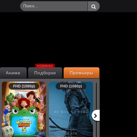
НОВИНКА
Аниме
Подборки
Премьеры
FHD (1080p)
FHD (1080p)
FHD (1080p)