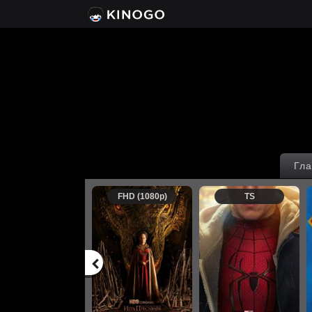
Гла
FHD (1080p)
TS