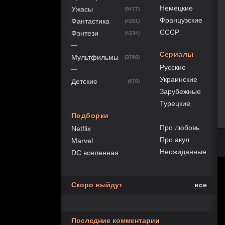
Немецкие
Ужасы
(5477)
Французские
Фантастика
(4261)
СССР
Фэнтези
(4234)
—
Сериалы
Мультфильмы
(3768)
Русские
—
Украинские
Детские
(670)
Зарубежные
Турецкие
Подборки
Про любовь
Netflix
Про акул
Marvel
Неожиданные
DC вселенная
Скоро выйдут
все
Последние комментарии