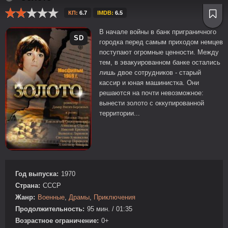
КП:
6.7
IMDB:
6.5
В начале войны в банк приграничного
SD
городка перед самым приходом немцев
поступают огромные ценности. Между
тем, в эвакуированном банке остались
лишь двое сотрудников - старый
кассир и юная машинистка. Они
решаются на почти невозможное:
вынести золото с оккупированной
территории...
Год выпуска:
1970
Страна:
СССР
Жанр:
Военные
,
Драмы
,
Приключения
Продолжительность:
95 мин. / 01:35
Возрастное ограничение:
0+