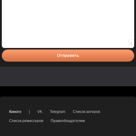
0
Отправить
Киного
|
VK
Telegram
Список актеров
Список режиссеров
Правообладателям