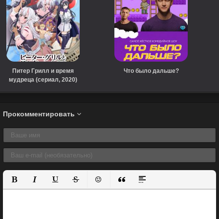
Питер Грилл и время
Что было дальше?
мудреца (сериал, 2020)
Прокомментировать
Полужирный
Курсив
Подчеркнутый
Зачеркнутый
Вставить смайлик
Вставка цитаты
Вставка спойлера