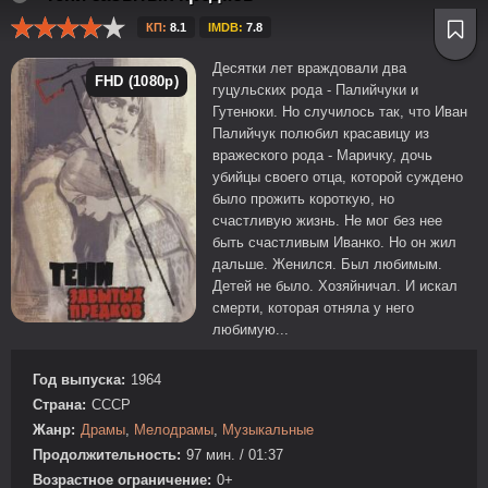
КП:
8.1
IMDB:
7.8
Десятки лет враждовали два
FHD (1080p)
гуцульских рода - Палийчуки и
Гутенюки. Но случилось так, что Иван
Палийчук полюбил красавицу из
вражеского рода - Маричку, дочь
убийцы своего отца, которой суждено
было прожить короткую, но
счастливую жизнь. Не мог без нее
быть счастливым Иванко. Но он жил
дальше. Женился. Был любимым.
Детей не было. Хозяйничал. И искал
смерти, которая отняла у него
любимую...
Год выпуска:
1964
Страна:
СССР
Жанр:
Драмы
,
Мелодрамы
,
Музыкальные
Продолжительность:
97 мин. / 01:37
Возрастное ограничение:
0+