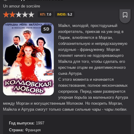
Un amour de sorcière
КП:
7.0
IMDB:
5.2
Майкл, молодой, простодушный
SD
изобретатель, приехав на уик-энд в
Париж, влюбляется в Морган,
соблазнительную и непредсказуемую
колдунью - француженку. Морган
пленяет ничего не подозревающего
Майкла для того, чтобы сделать его
крестным отцом ее девятимесячного
сына Артура.
С этого момента и начинается
повествование, полное нескончаемых
сюрпризов. Перед нами развернется
упорная борьба за маленького Артура
между Морган и могущественным Молоком. Но покорить Морган,
Майкла и Артура смогут только самые сильные чары - чары любви.
Год выпуска:
1997
Страна:
Франция