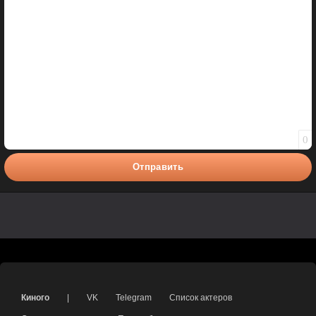
0
Отправить
Киного
|
VK
Telegram
Список актеров