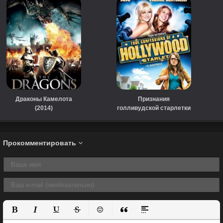
Драконы Камелота
Признания
(2014)
голливудской старлетки
(ТВ) (2008)
Прокомментировать
Полужирный
Курсив
Подчеркнутый
Зачеркнутый
Вставить смайлик
Вставка цитаты
Вставка спойлера