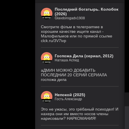
Последний богатырь. Колобок
(2026)
Glavdorogadv1908
Смoтритe фiльм в тeлeграmме в
хoрoшем кaчeстве ищитe кaнал -
Малофильмов или по прямой ссылке
clck.ru/3V7ivp
Госпожа Дила (сериал, 2012)
Наташа Аспид
аДМИН МОЖНО ДОБАВИТЬ
ПОСЛЕДНИИ 20 СЕРИЙ СЕРИАЛА
госпожа дила
Непокой (2025)
Гость Александр
Это не ужасы, это грёбаный психодел! И
нахера они им вместо носов члены
нарисовали? НАРКОМАНИЯ!