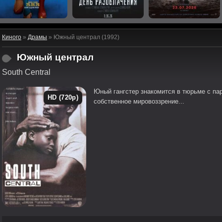
Киного
»
Драмы
» Южный централ (1992)
Южный централ
South Central
Юный гангстер знакомится в тюрьме с пар
HD (720p)
собственное мировоззрение...