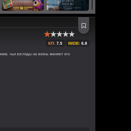
КП:
7.5
IMDB:
6.8
нем, чьи взгляды на жизнь меняют его