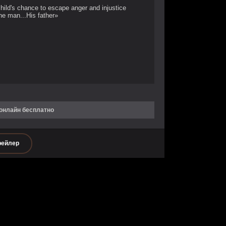
hild's chance to escape anger and injustice
ne man...His father»
онлайн бесплатно
рейлер