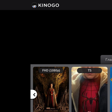
Гла
FHD (1080p)
TS