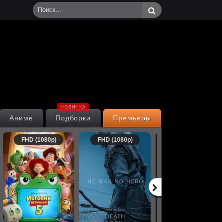
НОВИНКА
Аниме
Подборки
Премьеры
FHD (1080p)
FHD (1080p)
FHD (1080p)