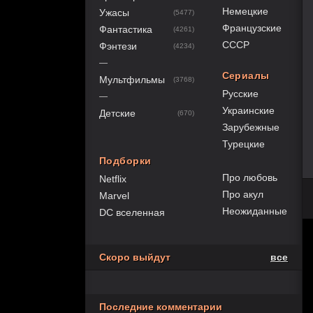
Немецкие
Ужасы
(5477)
Французские
Фантастика
(4261)
СССР
Фэнтези
(4234)
—
Сериалы
Мультфильмы
(3768)
Русские
—
Украинские
Детские
(670)
Зарубежные
Турецкие
Подборки
Про любовь
Netflix
Про акул
Marvel
Неожиданные
DC вселенная
Скоро выйдут
все
Последние комментарии