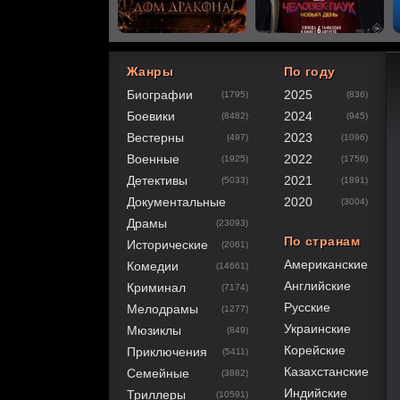
Жанры
По году
Биографии
2025
(1795)
(836)
20
1
2
3
4
5
Боевики
2024
(8482)
(945)
Вестерны
2023
(497)
(1096)
Военные
2022
(1925)
(1756)
Детективы
2021
(5033)
(1891)
Документальные
2020
(3004)
Драмы
(23093)
По странам
Исторические
(2061)
Американские
Комедии
(14661)
Английские
Криминал
(7174)
Русские
Мелодрамы
(1277)
Украинские
Мюзиклы
(849)
Корейские
Приключения
(5411)
Казахстанские
Семейные
(3882)
Индийские
Триллеры
(10591)