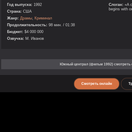
Год выпуска:
1992
Слоган:
«A c
begins with o
Страна:
США
Жанр:
Драмы
,
Криминал
Продолжительность:
98 мин. / 01:38
Бюджет:
$4 000 000
Озвучка:
М. Иванов
Южный централ (фильм 1992) смотреть 
Смотреть онлайн
Т