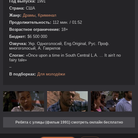
Год выпуска:
1991
Страна:
США
Жанр:
Драмы
,
Криминал
Продолжительность:
112 мин. / 01:52
Возрастное ограничение:
18+
Бюджет:
$6 500 000
Озвучка:
Укр. Одноголосий, Eng.Original, Рус. Проф.
многоголосый, А. Гаврилов
Слоган:
«Once upon a time in South Central L.A. ... It ain't no
fairy tale»
–
В подборках:
Для молодёжи
Ребята с улицы (фильм 1991) смотреть онлайн бесплатно