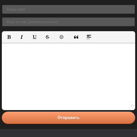
Полужирный
Курсив
Подчеркнутый
Зачеркнутый
Вставить смайлик
Вставка цитаты
Вставка спойлера
0
Отправить