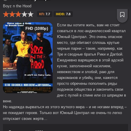
Boyz n the Hood
КП:
7.7
IMDB:
7.8
Если вы хотите жить, вам не стоит
FHD (1080p)
соваться в лос-анджелесский квартал
Южный Централ. Это очень опасное
место, где обитают сплошь крутые
черные парни – такие, например, как
Тре и сводные братья Рики и Дагбой.
Ежедневно варящиеся в этой адской
кухне, заполненной насилием,
невежеством и злобой, раю для
наркоманов и убийц, они, кажется
просто обречены пополнить ряды
подонков общества и закончить свои
дни с пулей в спине или со шприцом в
вене.
Но надежда вырваться из этого жуткого мира – и не ногами вперед –
не покидает героев. Только вот Южный Централ не очень-то легко
отпускает своих жертв…