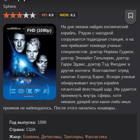
Sphere
КП:
6.9
IMDB:
6.1
На дне океана найден космический
FHD (1080p)
корабль. Рядом с находкой
сооружается подводная станция, и на
нее прибывает команда ученых-
специалистов: доктор Норман Гудмэн,
доктор Элизабет Гальперин, доктор
Гарри Эдамс, доктор Тэд Филдинг и
другие коллеги. Возглавляет отряд
капитан Хэролд Барнс. Вскоре ученые
обнаруживают внутри корабля
гигантский блестящий шар. Им удается
проникнуть внутрь сферы, хотя
никаких дверей или каких-либо иных
проемов не наблюдалось. После этого начались кошмары...
Год выпуска:
1998
Страна:
США
Жанр:
Боевики
,
Детективы
,
Триллеры
,
Фантастика