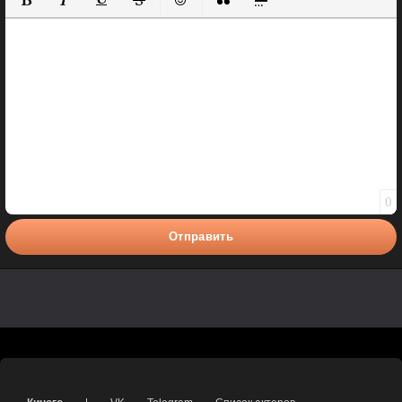
Полужирный
Курсив
Подчеркнутый
Зачеркнутый
Вставить смайлик
Вставка цитаты
Вставка спойлера
0
Отправить