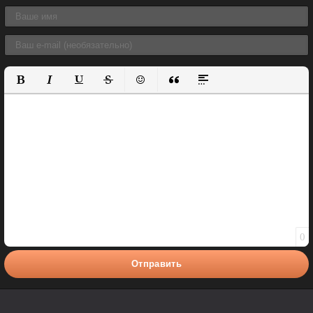
Полужирный
Курсив
Подчеркнутый
Зачеркнутый
Вставить смайлик
Вставка цитаты
Вставка спойлера
0
Отправить