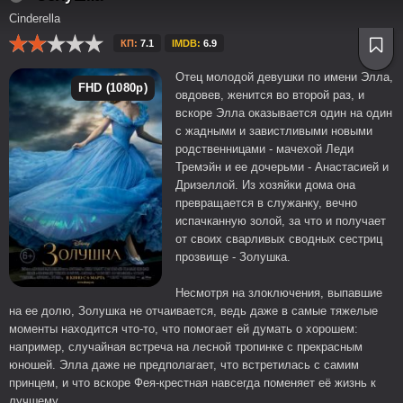
Cinderella
КП:
7.1
IMDB:
6.9
Отец молодой девушки по имени Элла,
FHD (1080p)
овдовев, женится во второй раз, и
вскоре Элла оказывается один на один
с жадными и завистливыми новыми
родственницами - мачехой Леди
Тремэйн и ее дочерьми - Анастасией и
Дризеллой. Из хозяйки дома она
превращается в служанку, вечно
испачканную золой, за что и получает
от своих сварливых сводных сестриц
прозвище - Золушка.
Несмотря на злоключения, выпавшие
на ее долю, Золушка не отчаивается, ведь даже в самые тяжелые
моменты находится что-то, что помогает ей думать о хорошем:
например, случайная встреча на лесной тропинке с прекрасным
юношей. Элла даже не предполагает, что встретилась с самим
принцем, и что вскоре Фея-крестная навсегда поменяет её жизнь к
лучшему.