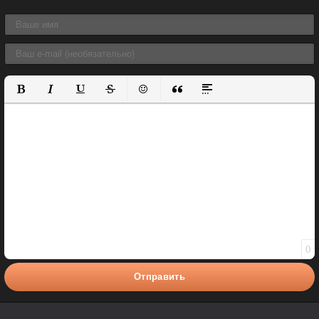
Полужирный
Курсив
Подчеркнутый
Зачеркнутый
Вставить смайлик
Вставка цитаты
Вставка спойлера
0
Отправить