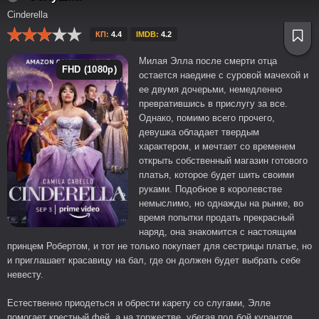
Cinderella
КП:
4.4
IMDB:
4.2
Милая Элла после смерти отца
FHD (1080p)
остается наедине с суровой мачехой и
ее двумя дочерьми, немедленно
превратившись в прислугу за все.
Однако, помимо всего прочего,
девушка обладает твердым
характером, и мечтает со временем
открыть собственный магазин готового
платья, которое будет шить своими
руками. Подобное в королевстве
немыслимо, но однажды на рынке, во
время попытки продать прекрасный
наряд, она знакомится с настоящим
принцем Робертом, и тот не только покупает для сестрицы платье, но
и приглашает красавицу на бал, где он должен будет выбрать себе
невесту.
Естественно приодеться и обрести карету со слугами, Элле
помогает крестный фей, а на торжестве, убегая под бой курантов,