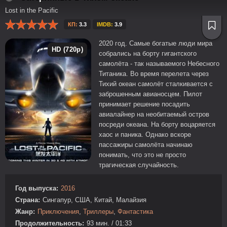
Lost in the Pacific
КП:
3.3
IMDB:
3.9
2020 год. Самые богатые люди мира
HD (720p)
собрались на борту гигантского
самолёта - так называемого Небесного
Титаника. Во время перелета через
Тихий океан самолёт сталкивается с
заброшенным авианосцем. Пилот
принимает решение посадить
авиалайнер на необитаемый остров
посреди океана. На борту воцаряется
хаос и паника. Однако вскоре
пассажиры самолёта начинаю
понимать, что это не просто
трагическая случайность.
Год выпуска:
2016
Страна:
Сингапур, США, Китай, Малайзия
Жанр:
Приключения
,
Триллеры
,
Фантастика
Продолжительность:
93 мин. / 01:33