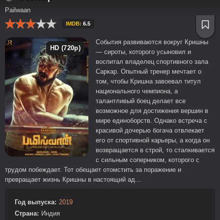
Pailwaan
IMDB:
6.5
События развиваются вокруг Кришны
HD (720p)
— сироты, которого усыновил и
воспитал владелец спортивного зала
Саркар. Опытный тренер мечтает о
том, чтобы Кришна завоевал титул
национального чемпиона, а
талантливый боец делает все
возможное для достижения вершин в
мире единоборств. Однако встреча с
красивой дочерью богача отвлекает
его от спортивной карьеры, а когда он
возвращается в строй, то сталкивается
с сильным соперником, которого с
трудом побеждает. Тот обещает отомстить за поражение и
превращает жизнь Кришны в настоящий ад...
Год выпуска:
2019
Страна:
Индия