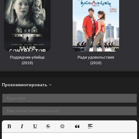
Подрядчик-убийца
Ради удовольствия
(2019)
(2010)
Прокомментировать
Полужирный
Курсив
Подчеркнутый
Зачеркнутый
Вставить смайлик
Вставка цитаты
Вставка спойлера