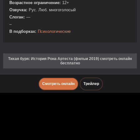
Возрастное ограничение:
12+
Озвучка:
Рус. Люб. многоголосый
Слоган:
—
–
В подборках:
Психологические
Тихая буря: История Рона Артеста (фильм 2019) смотреть онлайн
бесплатно
Смотреть онлайн
Трейлер