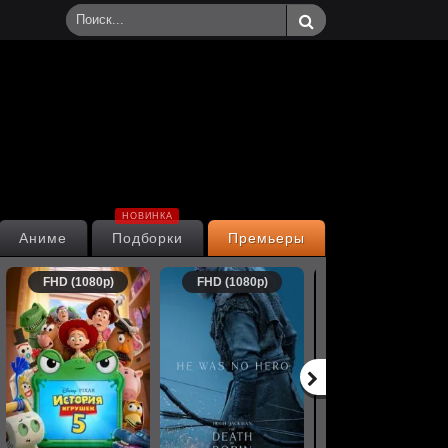
НОВИНКА
Аниме
Подборки
Премьеры
FHD (1080p)
FHD (1080p)
FHD (1080p)