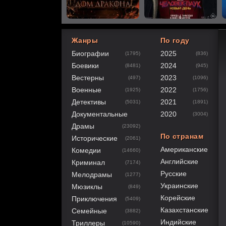
Жанры
По году
Биографии
2025
(1795)
(836)
60
1
2
3
4
5
Боевики
2024
(8481)
(945)
Вестерны
2023
(497)
(1096)
Военные
2022
(1925)
(1756)
Детективы
2021
(5031)
(1891)
Документальные
2020
(3004)
Драмы
(23092)
По странам
Исторические
(2061)
Американские
Комедии
(14660)
Английские
Криминал
(7174)
Русские
Мелодрамы
(1277)
Украинские
Мюзиклы
(849)
Корейские
Приключения
(5409)
Казахстанские
Семейные
(3882)
Индийские
Триллеры
(10590)