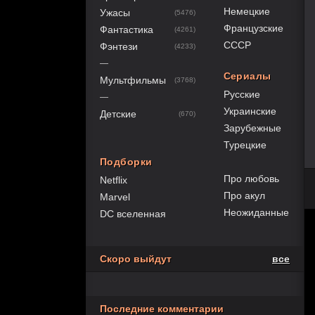
Немецкие
Ужасы
(5476)
Французские
Фантастика
(4261)
СССР
Фэнтези
(4233)
—
Сериалы
Мультфильмы
(3768)
Русские
—
Украинские
Детские
(670)
Зарубежные
Турецкие
Подборки
Про любовь
Netflix
Про акул
Marvel
Неожиданные
DC вселенная
Скоро выйдут
все
Последние комментарии