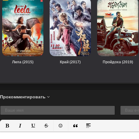
Лила (2015)
Край (2017)
Пройдоха (2019)
Прокомментировать
Полужирный
Курсив
Подчеркнутый
Зачеркнутый
Вставить смайлик
Вставка цитаты
Вставка спойлера