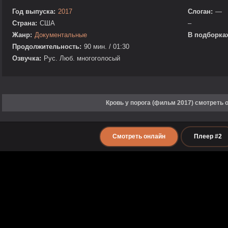
Год выпуска:
2017
Слоган:
—
Страна:
США
–
Жанр:
Документальные
В подборках
Продолжительность:
90 мин. / 01:30
Озвучка:
Рус. Люб. многоголосый
Кровь у порога (фильм 2017) смотреть 
Смотреть онлайн
Плеер #2