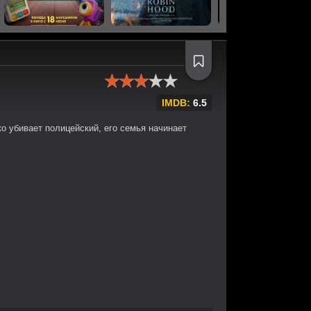
IMDB:
6.5
ко убивает полицейский, его семья начинает
.