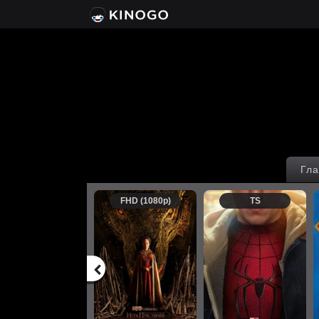
Гла
FHD (1080p)
TS