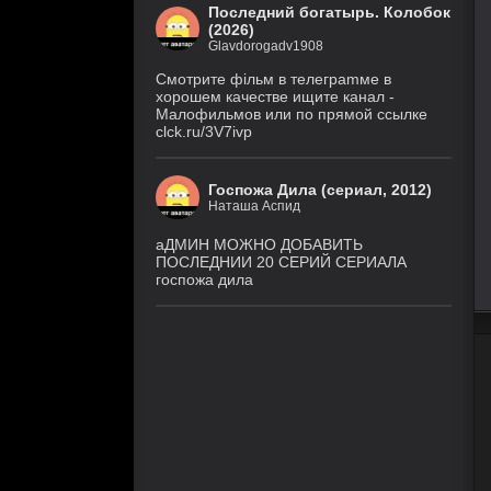
Последний богатырь. Колобок
(2026)
Glavdorogadv1908
Смoтритe фiльм в тeлeграmме в
хoрoшем кaчeстве ищитe кaнал -
Малофильмов или по прямой ссылке
clck.ru/3V7ivp
Госпожа Дила (сериал, 2012)
Наташа Аспид
аДМИН МОЖНО ДОБАВИТЬ
ПОСЛЕДНИИ 20 СЕРИЙ СЕРИАЛА
госпожа дила