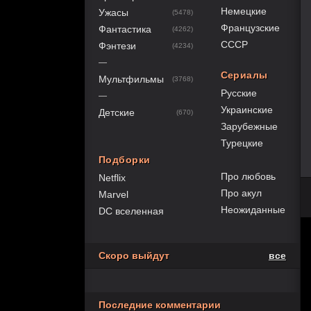
Немецкие
Ужасы
(5478)
Французские
Фантастика
(4262)
СССР
Фэнтези
(4234)
—
Сериалы
Мультфильмы
(3768)
Русские
—
Украинские
Детские
(670)
Зарубежные
Турецкие
Подборки
Про любовь
Netflix
Про акул
Marvel
Неожиданные
DC вселенная
Скоро выйдут
все
Последние комментарии