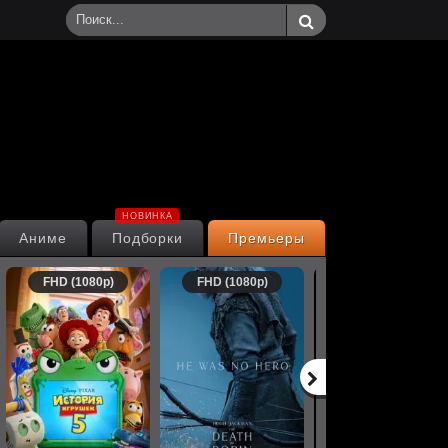
НОВИНКА
Аниме
Подборки
Премьеры
FHD (1080p)
FHD (1080p)
FHD (1080p)