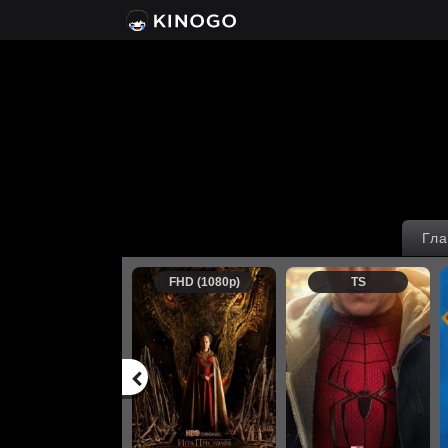
Гла
FHD (1080p)
TS