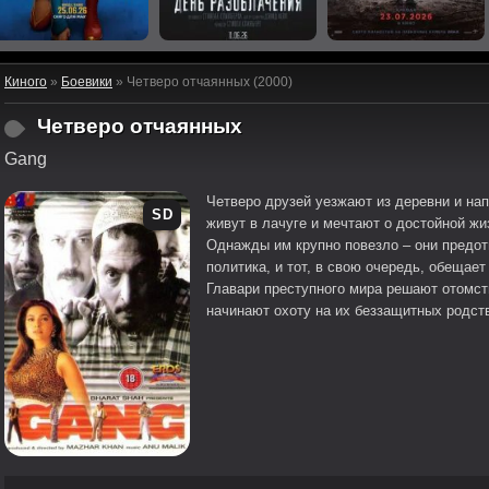
Киного
»
Боевики
» Четверо отчаянных (2000)
Четверо отчаянных
Gang
Четверо друзей уезжают из деревни и на
SD
живут в лачуге и мечтают о достойной жи
Однажды им крупно повезло – они предо
политика, и тот, в свою очередь, обещае
Главари преступного мира решают отомст
начинают охоту на их беззащитных родст