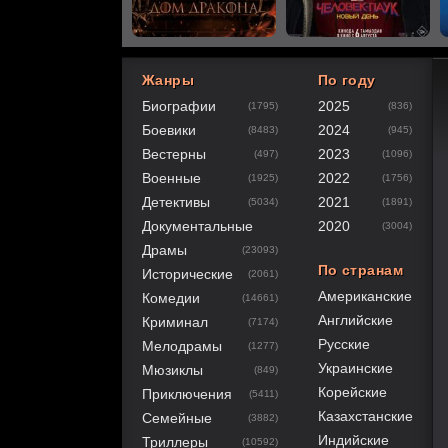
Жанры
По году
Биографии
2025
(1795)
(836)
40
1
2
3
4
5
Боевики
2024
(8483)
(945)
Вестерны
2023
(497)
(1096)
Военные
2022
(1925)
(1756)
Детективы
2021
(5034)
(1891)
Документальные
2020
(3004)
Драмы
(23093)
По странам
Исторические
(2061)
Американские
Комедии
(14661)
Английские
Криминал
(7174)
Русские
Мелодрамы
(1277)
Украинские
Мюзиклы
(849)
Корейские
Приключения
(5411)
Казахстанские
Семейные
(3882)
Индийские
Триллеры
(10592)