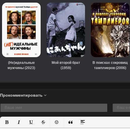
(Не)идеальные
Мой второй брат
В поисках сокровищ
мужчины (2023)
(1959)
тамплиеров (2006)
Прокомментировать
Полужирный
Курсив
Подчеркнутый
Зачеркнутый
Вставить смайлик
Вставка цитаты
Вставка спойлера