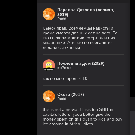
Перевал Дятлова (сериал,
2019)
Rudd
Сынок прав. Всемнемцы нацисты и
кроме смерти для них еет не вего. Те
кто воевали мрпзиии смерт для них
мпааенние. А те кто не воевали то
делали ссю что ьы
Последний дом (2026)
mc7max
как по мне .Бред. 4-10
Охота (2017)
Rudd
this is not a movie. Thisis teh SHIT in
capitals letters. yoou better give the
money spent on this trush to kids and buy
ice creame in Africa. Idiots.