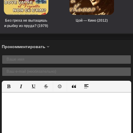
Без греха не вытащишь
Цой — Кино (2012)
и рыбку из пруда? (1979)
Прокомментировать
Полужирный
Курсив
Подчеркнутый
Зачеркнутый
Вставить смайлик
Вставка цитаты
Вставка спойлера