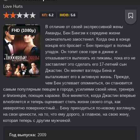
Love Hurts
КП:
6.2
IMDB:
5.6
В отличие от своей экспрессивной жены
FHD (1080p)
Аманды, Бен Бингэм к середине жизни
окончательно закостенел. Когда она в конце
концов его бросает – Бен приходит в полный
упадок. Он топит свое горе в джине и
отказывается вылезать из пижамы, пока его не
заставляет это сделать его 17-летний сын
Джастин. Он меняет взгляды Бена и
выталкивает его в активную жизнь. Прежде,
чем Бен успевает опомниться, он становится
самым популярным певцом в городе, усилиями своей няни, тренера
и близнецов, поющих караоке. Все меняется, когда Джастин впервые
влюбляется и теперь оценивает стиль жизни своего отца, как
невероятно поверхностный… Бену приходиться по-новому взглянуть
на свои ценности, на то, что ему дорого, а главное, на свою жену,
которая теперь с другим мужчиной.
Год выпуска:
2009