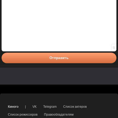
0
Отправить
Киного
|
VK
Telegram
Список актеров
Список режиссеров
Правообладателям