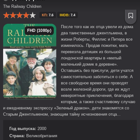
The Railway Children
КП:
7.6
IMDB:
7.4
После того как их отца увели из дома
FHD (1080p)
два таинственных джентльмена, в
жизни Роберты, Филлис и Питера все
изменилось. Продав пожитки, мать
перевезла детишек из большой
лондонской квартиры в «милый
маленький домик в деревне».
Оставшись без прислуги, дети учатся
самостоятельно заботиться о себе. А
все свободное время они проводят
возле железной дороги, где их ждут
невероятные приключения, благодаря
которым, а также счастливому случаю
и ежедневному экспрессу «Зеленый дракон», дети знакомятся со
Старым Джентльменом, знающим тайну исчезновения отца...
Год выпуска:
2000
Страна:
Великобритания