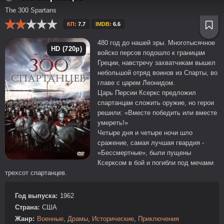
The 300 Spartans
КП:
7.7
IMDB:
6.6
480 год до нашей эры. Многотысячное
HD (720p)
войско персов подошло к границам
Греции, навстречу захватчикам вышел
небольшой отряд воинов из Спарты, во
главе с царем Леонидом.
Царь Персии Ксеркс предложил
спартанцам сложить оружие, но герои
решили: «Вместе победить или вместе
умереть!»
Четыре дня и четыре ночи шло
сражение, cамая лучшая гвардия -
«Бессмертные», были пущены
Ксерксом в бой и погибли под мечами
трехсот спартанцев.
Год выпуска:
1962
Страна:
США
Жанр:
Военные
,
Драмы
,
Исторические
,
Приключения