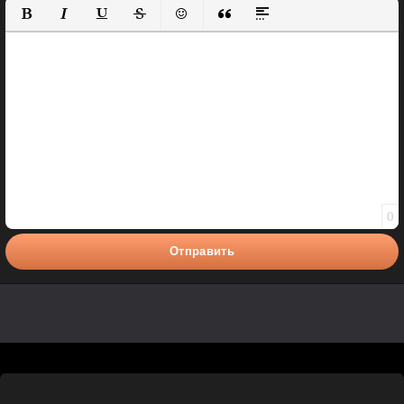
Полужирный
Курсив
Подчеркнутый
Зачеркнутый
Вставить смайлик
Вставка цитаты
Вставка спойлера
0
Отправить