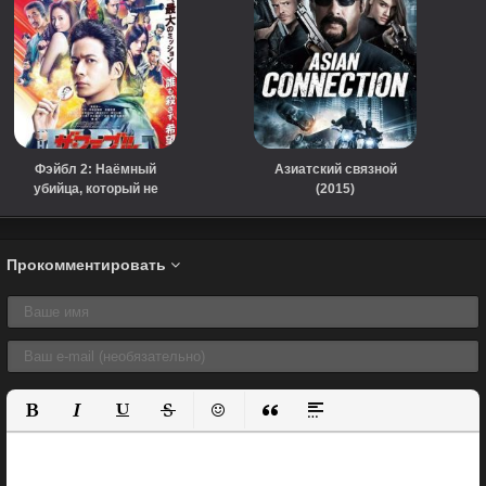
Фэйбл 2: Наёмный
Азиатский связной
убийца, который не
(2015)
убивает (2021)
Прокомментировать
Полужирный
Курсив
Подчеркнутый
Зачеркнутый
Вставить смайлик
Вставка цитаты
Вставка спойлера