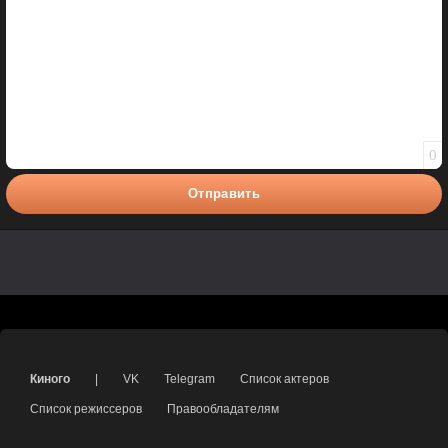
0
Отправить
Киного
|
VK
Telegram
Список актеров
Список режиссеров
Правообладателям