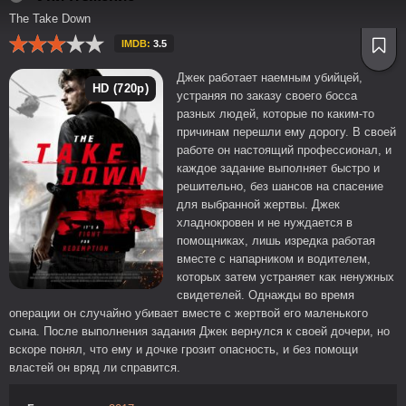
The Take Down
IMDB:
3.5
Джек работает наемным убийцей,
HD (720p)
устраняя по заказу своего босса
разных людей, которые по каким-то
причинам перешли ему дорогу. В своей
работе он настоящий профессионал, и
каждое задание выполняет быстро и
решительно, без шансов на спасение
для выбранной жертвы. Джек
хладнокровен и не нуждается в
помощниках, лишь изредка работая
вместе с напарником и водителем,
которых затем устраняет как ненужных
свидетелей. Однажды во время
операции он случайно убивает вместе с жертвой его маленького
сына. После выполнения задания Джек вернулся к своей дочери, но
вскоре понял, что ему и дочке грозит опасность, и без помощи
властей он вряд ли справится.