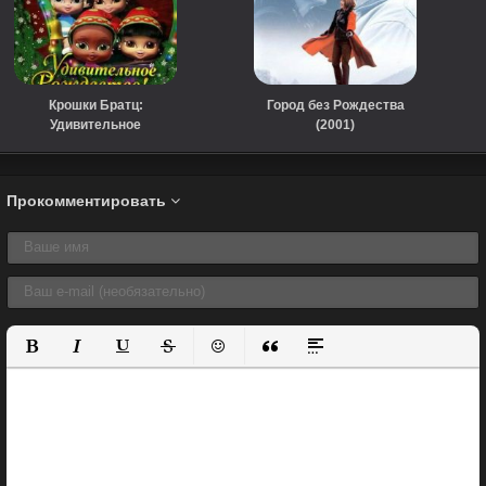
Крошки Братц:
Город без Рождества
Удивительное
(2001)
Рождество! (2008)
Прокомментировать
Полужирный
Курсив
Подчеркнутый
Зачеркнутый
Вставить смайлик
Вставка цитаты
Вставка спойлера