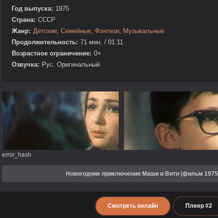
Год выпуска:
1975
Страна:
СССР
Жанр:
Детские
,
Семейные
,
Фэнтези
,
Музыкальные
Продолжительность:
71 мин. / 01:11
Возрастное ограничение:
0+
Озвучка:
Рус. Оригинальный
error_hash
Новогодние приключения Маши и Вити (фильм 1975
Смотреть онлайн
Плеер #2