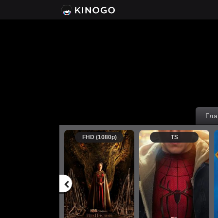
Гла
FHD (1080p)
TS