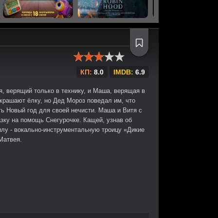
КП:
8.0
IMDB:
6.9
, верящий только в технику, и Маша, верящая в
крашают ёлку, но Дед Мороз поведал им, что
ь Новый год для своей нечисти. Маша и Витя с
ку на помощь Снегурочке. Кащей, узнав об
илу - вокально-инструментальную троицу «Дикие
Матвея.