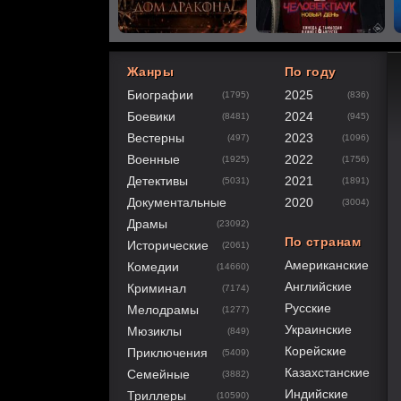
Жанры
По году
Биографии
2025
(1795)
(836)
60
1
2
3
4
5
Боевики
2024
(8481)
(945)
Вестерны
2023
(497)
(1096)
Военные
2022
(1925)
(1756)
Детективы
2021
(5031)
(1891)
Документальные
2020
(3004)
Драмы
(23092)
По странам
Исторические
(2061)
Американские
Комедии
(14660)
Английские
Криминал
(7174)
Русские
Мелодрамы
(1277)
Украинские
Мюзиклы
(849)
Корейские
Приключения
(5409)
Казахстанские
Семейные
(3882)
Индийские
Триллеры
(10590)