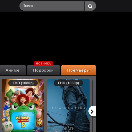
НОВИНКА
Аниме
Подборки
Премьеры
FHD (1080p)
FHD (1080p)
FHD (1080p)