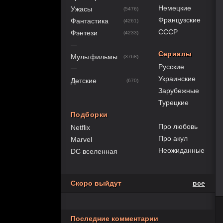
Немецкие
Ужасы
(5476)
Французские
Фантастика
(4261)
СССР
Фэнтези
(4233)
—
Сериалы
Мультфильмы
(3768)
Русские
—
Украинские
Детские
(670)
Зарубежные
Турецкие
Подборки
Про любовь
Netflix
Про акул
Marvel
Неожиданные
DC вселенная
Скоро выйдут
все
Последние комментарии