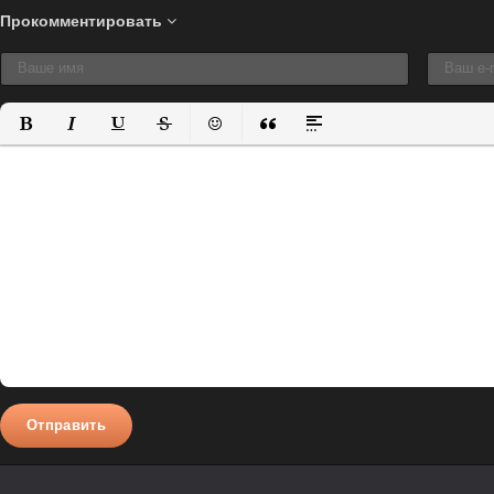
Прокомментировать
Полужирный
Курсив
Подчеркнутый
Зачеркнутый
Вставить смайлик
Вставка цитаты
Вставка спойлера
Отправить