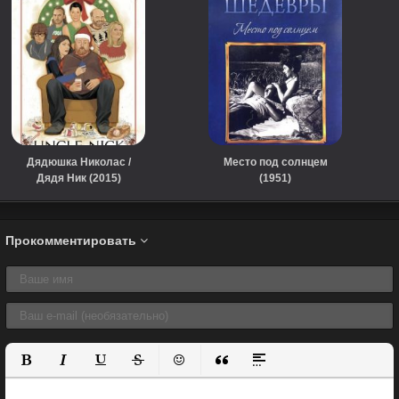
Дядюшка Николас /
Место под солнцем
Дядя Ник (2015)
(1951)
Прокомментировать
Полужирный
Курсив
Подчеркнутый
Зачеркнутый
Вставить смайлик
Вставка цитаты
Вставка спойлера