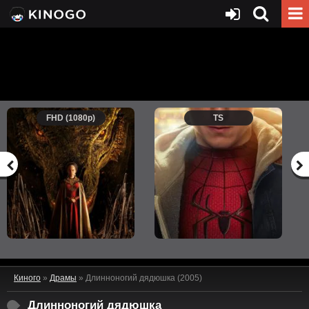
FHD (1080p)
TS
Киного
»
Драмы
» Длинноногий дядюшка (2005)
Длинноногий дядюшка