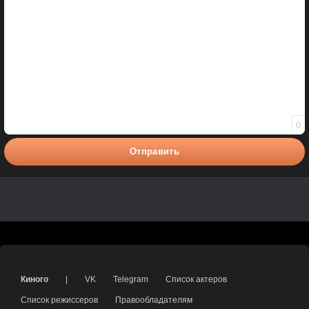
0
Отправить
Киного
|
VK
Telegram
Список актеров
Список режиссеров
Правообладателям