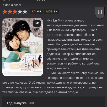
Kidari ajeossi
КП:
6.9
IMDB:
6.4
Чха Ён Ми - очень живая,
SD
непосредственная девушка, с сильным
и независимым характером. Ещё в
детстве оставшись сиротой, она
привыкла расчитывать только на свои
силы. Но однажды ей на помощь
приходит таинственный Длинноногий
дядюшка, который оплачивает её
обучение в колледже и помогает
устроиться на работу, о которой она
всегда мечтала.
Ён Ми начинает писать ему письма, но
никогда не отправляет их, т.к. не знает
кто этот человек. В её жизни происходит много интересного, но
главную загадку - кто же этот таинственный дядюшка, которому она
так многим обязана, она разгадает слишком поздно...
Год выпуска:
2005