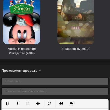
Микки: И снова под
Праздность (2018)
Рождество (2004)
Прокомментировать
Полужирный
Курсив
Подчеркнутый
Зачеркнутый
Вставить смайлик
Вставка цитаты
Вставка спойлера