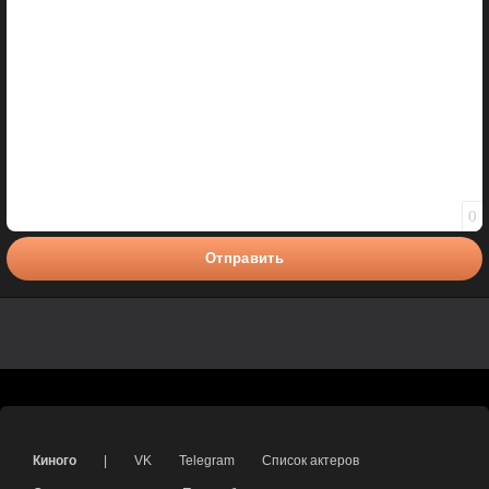
0
Отправить
Киного
|
VK
Telegram
Список актеров