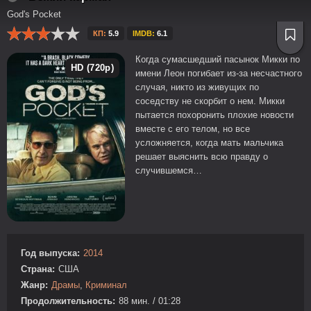
God's Pocket
КП:
5.9
IMDB:
6.1
Когда сумасшедший пасынок Микки по
HD (720p)
имени Леон погибает из-за несчастного
случая, никто из живущих по
соседству не скорбит о нем. Микки
пытается похоронить плохие новости
вместе с его телом, но все
усложняется, когда мать мальчика
решает выяснить всю правду о
случившемся…
Год выпуска:
2014
Страна:
США
Жанр:
Драмы
,
Криминал
Продолжительность:
88 мин. / 01:28