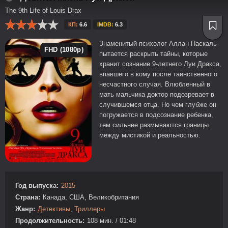
The 9th Life of Louis Drax
КП:
6.6
IMDB:
6.3
Знаменитый психолог Аллан Паскаль
FHD (1080p)
пытается раскрыть тайны, которые
хранит сознание 9-летнего Луи Дракса,
впавшего в кому после таинственного
несчастного случая. Влюбленный в
мать мальчика доктор подозревает в
случившемся отца. Но чем глубже он
погружается в подсознание ребенка,
тем сильнее размываются границы
между мистикой и реальностью.
Год выпуска:
2015
Страна:
Канада, США, Великобритания
Жанр:
Детективы
,
Триллеры
Продолжительность:
108 мин. / 01:48