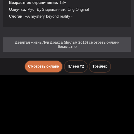
Возрастное ограничение:
18+
Озвучка:
Рус. Дублированный, Eng.Original
Слоган:
«A mystery beyond reality»
Девятая жизнь Луи Дракса (фильм 2016) смотреть онлайн
бесплатно
Смотреть онлайн
Плеер #2
Трейлер