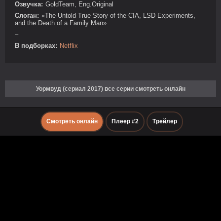
Озвучка:
GoldTeam, Eng.Original
Слоган:
«The Untold True Story of the CIA, LSD Experiments,
and the Death of a Family Man»
–
В подборках:
Netflix
Уормвуд (сериал 2017) все серии смотреть онлайн
Смотреть онлайн
Плеер #2
Трейлер