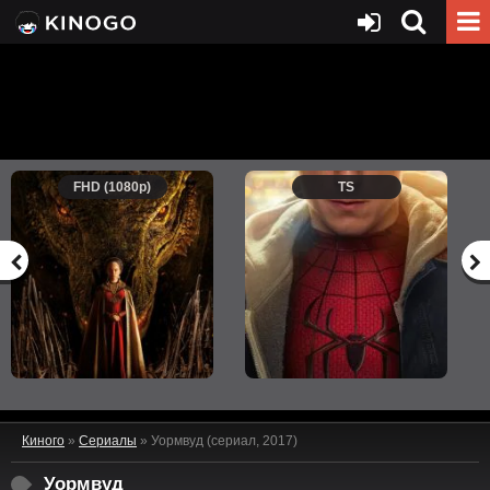
FHD (1080p)
TS
Киного
»
Сериалы
» Уормвуд (сериал, 2017)
Уормвуд