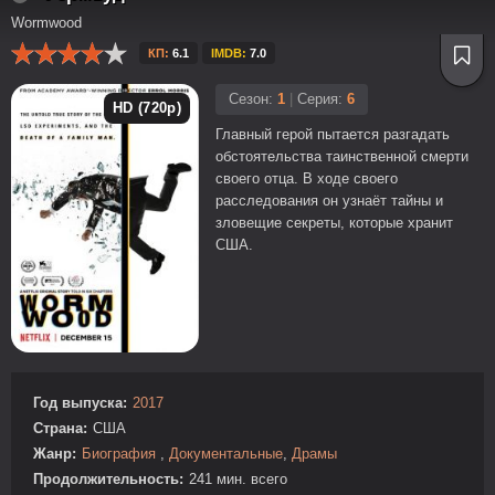
Wormwood
КП:
6.1
IMDB:
7.0
Сезон:
1
|
Серия:
6
HD (720p)
Главный герой пытается разгадать
обстоятельства таинственной смерти
своего отца. В ходе своего
расследования он узнаёт тайны и
зловещие секреты, которые хранит
США.
Год выпуска:
2017
Страна:
США
Жанр:
Биография
,
Документальные
,
Драмы
Продолжительность:
241 мин. всего