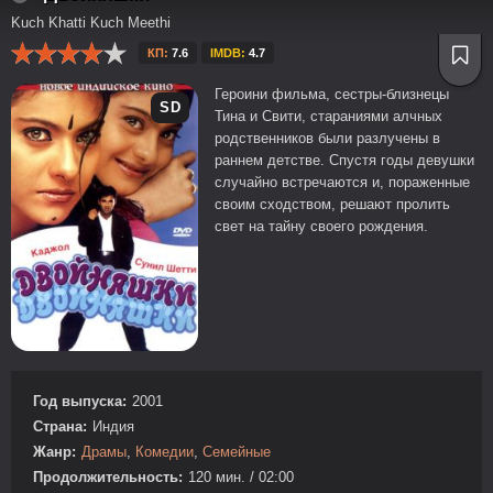
Kuch Khatti Kuch Meethi
КП:
7.6
IMDB:
4.7
Героини фильма, сестры-близнецы
SD
Тина и Свити, стараниями алчных
родственников были разлучены в
раннем детстве. Спустя годы девушки
случайно встречаются и, пораженные
своим сходством, решают пролить
свет на тайну своего рождения.
Год выпуска:
2001
Страна:
Индия
Жанр:
Драмы
,
Комедии
,
Семейные
Продолжительность:
120 мин. / 02:00