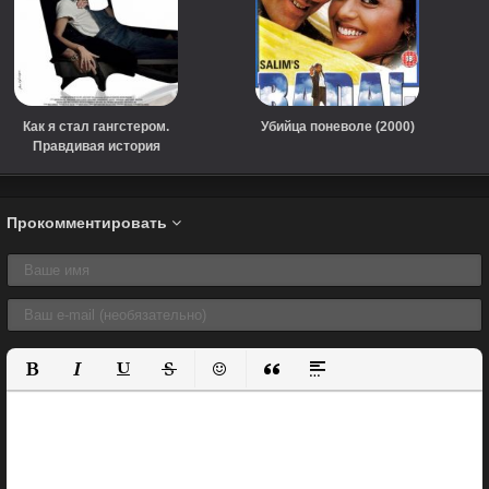
Как я стал гангстером.
Убийца поневоле (2000)
Правдивая история
(2019)
Прокомментировать
Полужирный
Курсив
Подчеркнутый
Зачеркнутый
Вставить смайлик
Вставка цитаты
Вставка спойлера