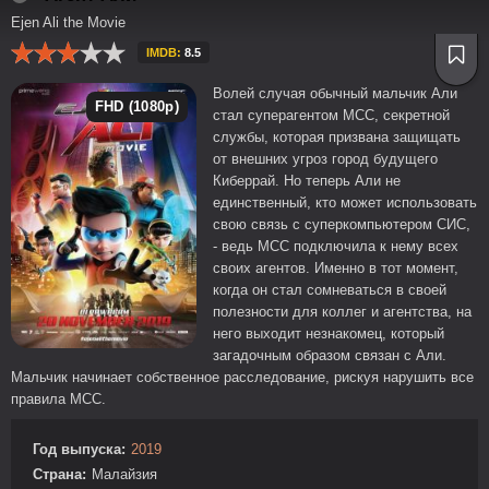
Ejen Ali the Movie
IMDB:
8.5
Волей случая обычный мальчик Али
FHD (1080p)
стал суперагентом МСС, секретной
службы, которая призвана защищать
от внешних угроз город будущего
Киберрай. Но теперь Али не
единственный, кто может использовать
свою связь с суперкомпьютером СИС,
- ведь МСС подключила к нему всех
своих агентов. Именно в тот момент,
когда он стал сомневаться в своей
полезности для коллег и агентства, на
него выходит незнакомец, который
загадочным образом связан с Али.
Мальчик начинает собственное расследование, рискуя нарушить все
правила МСС.
Год выпуска:
2019
Страна:
Малайзия