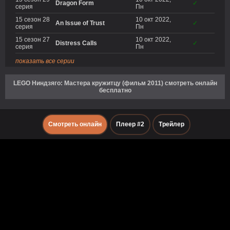
Dragon Form
✓
серия
Пн
15 сезон 28
10 окт 2022,
An Issue of Trust
✓
серия
Пн
15 сезон 27
10 окт 2022,
Distress Calls
✓
серия
Пн
показать все серии
LEGO Ниндзяго: Мастера кружитцу (фильм 2011) смотреть онлайн
бесплатно
Смотреть онлайн
Плеер #2
Трейлер