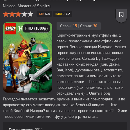
Ninjago: Masters of Spinjitzu
КП:
6.8
IMDB:
7.2
Сезон:
15
|
Серия:
30
FHD (1080p)
Короткометражные мультфильмы. 1
сезон, продолжение мультфильма о
героях Лего-коллекции Нидзяго. Наших
героев ждут новые испытания, новые
приключения. Сенсей Ву Гармадон -
наставник юных ниндзя (Кай, Джей,
Зан, Кол), духовный отец, готовит их,
помогает понять и осмыслить что-то
важное в жизни... Появляются новые
персонажи (как положительные, так и
отрицательные)... Опять Лорд
Гармадон пытается захватить оружие и выйти из преисподнии... и по
пророчеству его может победить только Зелёный ниндзя... - Кто
такой Зелёный Ниндзя? кто из нынешних героев им окажется?... Змеи
- весь сезон кишит змеями... фу-у-у, фр-р-р, кы-ы-ш...
Год выпуска:
2011