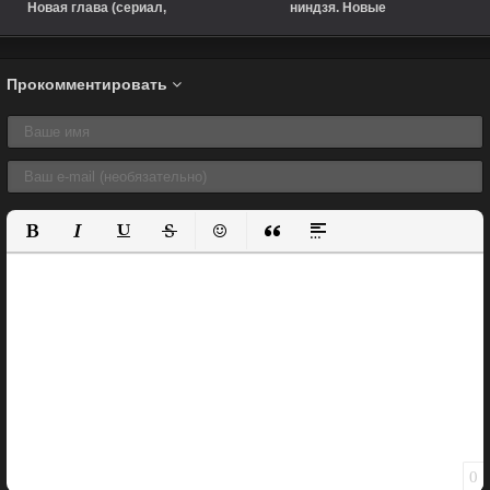
Новая глава (сериал,
ниндзя. Новые
2003)
приключения! (2003)
Прокомментировать
Полужирный
Курсив
Подчеркнутый
Зачеркнутый
Вставить смайлик
Вставка цитаты
Вставка спойлера
0