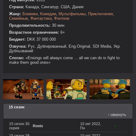
Страна:
Канада, Сингапур, США, Дания
Жанр:
Боевики
,
Комедии
,
Мультфильмы
,
Приключения
,
Семейные
,
Фантастика
,
Фэнтези
Продолжительность:
30 мин
Возрастное ограничение:
6+
Бюджет:
DKK 37 000 000
Озвучка:
Рус. Дублированный, Eng.Original, SDI Media, Укр.
Дубльований
Слоган:
«Ensings will always come ... all we can do is fight to
make them good ones»
15 сезон
↑ свернуть
15 сезон 30
10 окт 2022,
Roots
✓
серия
Пн
15 сезон 29
10 окт 2022,