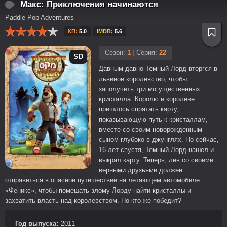
Макс: Приключения начинаются
Paddle Pop Adventures
КП:
5.0
IMDB:
5.6
Сезон:
1
|
Серия:
22
SD
Давным-давно Темный Лорд вторгся в
львиное королевство, чтобы
заполучить три могущественных
кристалла. Королю и королеве
пришлось спрятать карту,
показывающую путь к кристаллам,
вместе со своим новорожденным
сыном глубоко в джунглях. Но сейчас,
16 лет спустя, Темный Лорд нашел и
выкрал карту. Теперь, лев со своими
верными друзьями должен
отправиться в опасное путешествие на летающем автомобиле
«Феникс», чтобы помешать злому Лорду найти кристаллы и
захватить власть над королевством. Но кто же победит?
Год выпуска:
2011