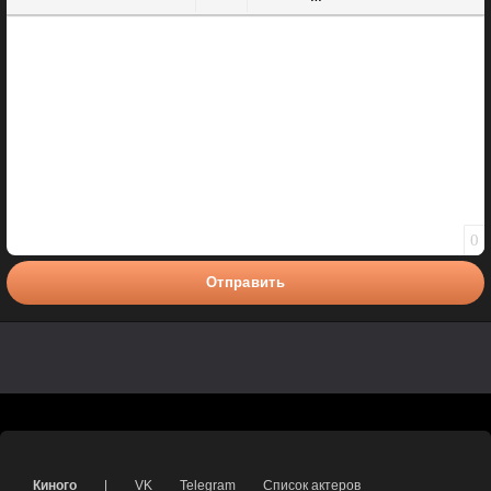
Полужирный
Курсив
Подчеркнутый
Зачеркнутый
Вставить смайлик
Вставка цитаты
Вставка спойлера
0
Отправить
Киного
|
VK
Telegram
Список актеров