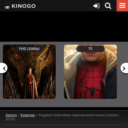
FHD (1080p)
TS
Киного
»
Комедии
» Радужно-бабочково-единорожная кошка (сериал,
2019)