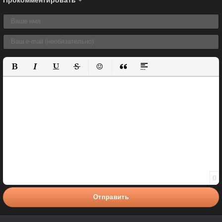
Полужирный
Курсив
Подчеркнутый
Зачеркнутый
Вставить смайлик
Вставка цитаты
Вставка спойлера
0
Отправить