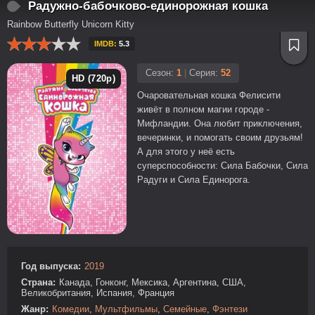
Радужно-бабочково-единорожная кошка
Rainbow Butterfly Unicorn Kitty
IMDB:
5.3
Сезон:
1
|
Серия:
52
HD (720p)
Очаровательная кошка Фелисити
живёт в полном магии городе -
Мифландии. Она любит приключения,
вечеринки, и помогать своим друзьям!
А для этого у неё есть
суперспособности: Сила Бабочки, Сила
Радуги и Сила Единорога.
Год выпуска:
2019
Страна:
Канада, Гонконг, Мексика, Аргентина, США,
Великобритания, Испания, Франция
Жанр:
Комедии
,
Мультфильмы
,
Семейные
,
Фэнтези