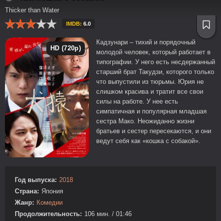
Thicker than Water
IMDB:
6.0
Кадзунари – тихий и порядочный
HD (720p)
молодой человек, который работает в
типографии. У него есть несдержанный
старший брат Такудзи, которого только
что выпустили из тюрьмы. Юрия не
слишком красива и тратит все свои
силы на работе. У нее есть
симпатичная и популярная младшая
сестра Мако. Неожиданно жизни
братьев и сестер пересекаются, и они
ведут себя как «кошка с собакой».
Год выпуска:
2018
Страна:
Япония
Жанр:
Комедии
Продолжительность:
106 мин. / 01:46