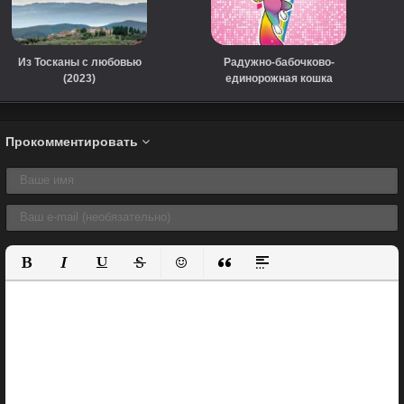
Из Тосканы с любовью
Радужно-бабочково-
(2023)
единорожная кошка
(сериал, 2019)
Прокомментировать
Полужирный
Курсив
Подчеркнутый
Зачеркнутый
Вставить смайлик
Вставка цитаты
Вставка спойлера